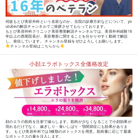
何故もとび美容外科という名前なのか、当院の診療方針などについて、yo
utubeの解説チャンネルでご挨拶させてもらっております。
もとび美容外科クリニック美容整形解説チャンネルでは、美容外科経験16
年以上の西尾院長が、美容整形に関することを分かりやすく動画で解説
し、発信しています。 チャンネル登録をぜひよろしくお願いします。
👇
チャンネル登録はこちらから
👇
小顔エラボトックス全価格改定
顔のエラの筋肉を注射で減らします。筋肉が少なくなることで小顔効果が
現れるだけでなく、歯ぎしり・食いしばり・顎関節症にも効果がありま
す。 もとび美容外科では3種類のボトックスを用意。筋肉量に応じて最適
なボトックスの量を注入します。