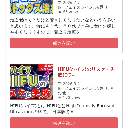
2026.7.7
フェイスライン
,
若返り
63 view
最近老けてきたけど若々しくなりたいなという方多い
と思います。特に４０代、５０代では急に老けを感じ
やすくなりますので、若返り治療を……
続きを読む
HIFU(ハイフ)のリスク・失
敗につ…
2026.5.11
フェイスライン
,
若返り
,
そ
の他
170 view
HIFU(ハイフ)とは HIFUとはHigh Intensity Focused
Ultrasoundの略で、 日本語で言……
続きを読む