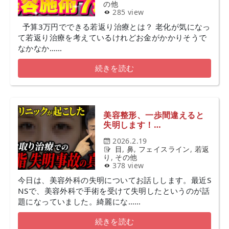
の他
285 view
予算3万円でできる若返り治療とは？ 老化が気になっ
て若返り治療を考えているけれどお金がかかりそうで
なかなか……
続きを読む
美容整形、一歩間違えると
失明します！…
2026.2.19
目
,
鼻
,
フェイスライン
,
若返
り
,
その他
378 view
今日は、美容外科の失明についてお話しします。最近S
NSで、美容外科で手術を受けて失明したというのが話
題になっていました。綺麗にな……
続きを読む