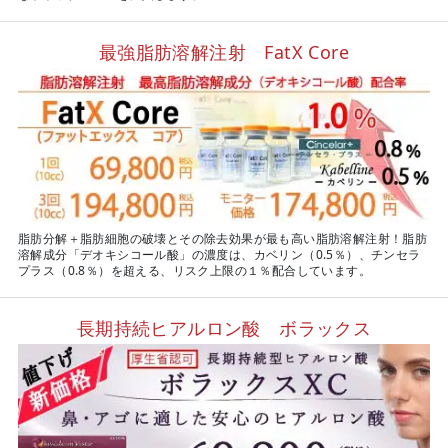
最強脂肪溶解注射 FatX Core
脂肪分解＋脂肪細胞の破壊とその除去効果が最も高い脂肪溶解注射！脂肪
溶解成分「デオキシコール酸」の濃度は、カベリン（0.5％）、チンセラ
プラス（0.8％）を超える、リスク上限の１％配合しています。
長期持続ヒアルロン酸 ボラックス