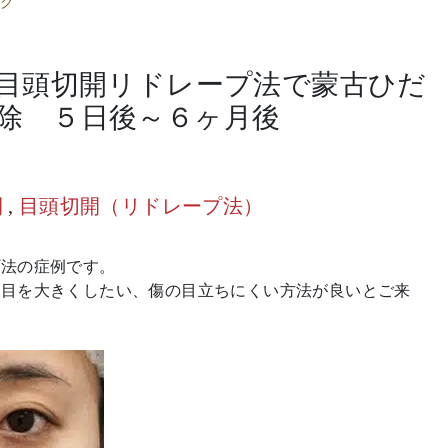
グ
目頭切開リドレープ法で蒙古ひだ
除 ５日後～６ヶ月後
開
,
目頭切開（リドレープ法）
プ法の症例です。
て目を大きくしたい、傷の目立ちにくい方法が良いとご来