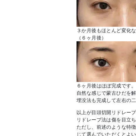
３か月後もほとんど変化
（６ヶ月後）
６ヶ月後はほぼ完成です
自然な感じで蒙古ひだを
埋没法も完成して左右の
以上が目頭切開リドレー
リドレープ法は傷を目立
ただし、前述のような特
じて選んでいただくとよ