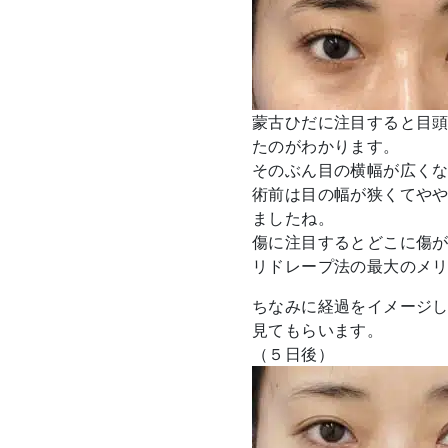
蒙古ひだに注目すると目
たのがわかります。
そのぶん目の横幅が広く
術前は目の幅が狭くてや
ましたね。
傷に注目するとどこに傷
リドレープ法の最大のメ
ちなみに経過をイメージ
見てもらいます。
（５日後）