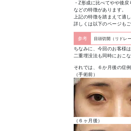
・Z形成に比べてやや後戻
などの特徴があります。
上記の特徴を踏まえて適
詳しくは以下のページも
参考
目頭切開（リドレ
ちなみに、今回のお客様
二重埋没法も同時におこ
それでは、６か月後の症
（手術前）
（６ヶ月後）