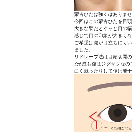
蒙古ひだは強くはありま
今回はこの蒙古ひだを目
大きな襞だとぐっと目の
感じで目の印象が大きく
ご希望は傷が目立ちにく
ました。
リドレープ法は目頭切開
Z形成も傷はジグザグなの
白く残ったりして傷は若