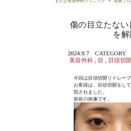
もとび美容外科クリニック
>
院長ブロ
傷の目立たない
を解
2024.9.7
CATEGORY
美容外科
,
目
,
目頭切
今回は目頭切開リドレー
お客様は、目頭切開をし
院されました。
術前の画像です。