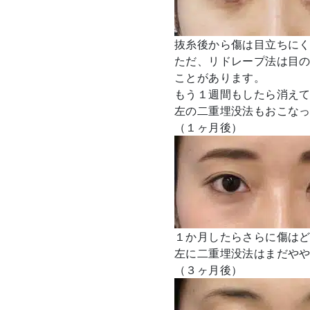
抜糸後から傷は目立ちに
ただ、リドレープ法は目
ことがあります。
もう１週間もしたら消え
左の二重埋没法もおこな
（１ヶ月後）
１か月したらさらに傷は
左に二重埋没法はまだや
（３ヶ月後）