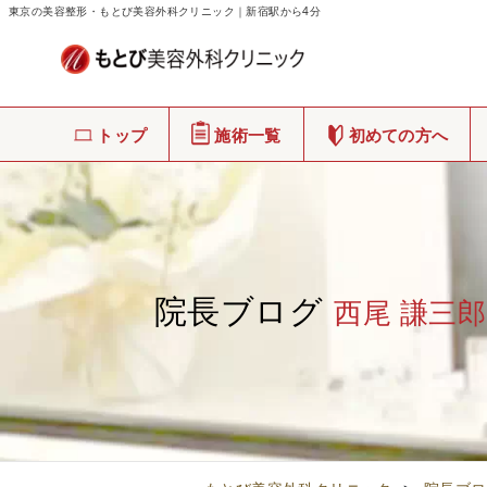
東京の美容整形・もとび美容外科クリニック｜新宿駅から4分
トップ
施術一覧
初めての方へ
院長ブログ
西尾 謙三郎