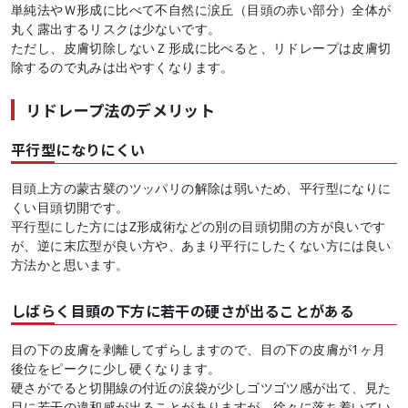
単純法やＷ形成に比べて不自然に涙丘（目頭の赤い部分）全体が
丸く露出するリスクは少ないです。
ただし、皮膚切除しないＺ形成に比べると、リドレープは皮膚切
除するので丸みは出やすくなります。
リドレープ法のデメリット
平行型になりにくい
目頭上方の蒙古襞のツッパリの解除は弱いため、平行型になりに
くい目頭切開です。
平行型にした方にはZ形成術などの別の目頭切開の方が良いです
が、逆に末広型が良い方や、あまり平行にしたくない方には良い
方法かと思います。
しばらく目頭の下方に若干の硬さが出ることがある
目の下の皮膚を剥離してずらしますので、目の下の皮膚が1ヶ月
後位をピークに少し硬くなります。
硬さがでると切開線の付近の涙袋が少しゴツゴツ感が出て、見た
目に若干の違和感が出ることがありますが、徐々に落ち着いてい