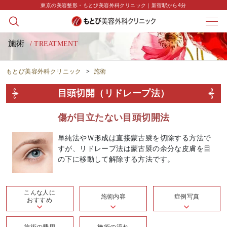
東京の美容整形・もとび美容外科クリニック｜新宿駅から4分
施術
/ TREATMENT
もとび美容外科クリニック
>
施術
目頭切開（リドレープ法）
傷が目立たない目頭切開法
単純法やＷ形成は直接蒙古襞を切除する方法で
すが、リドレープ法は蒙古襞の余分な皮膚を目
の下に移動して解除する方法です。
こんな人に
施術内容
症例写真
おすすめ
施術の費用
施術の流れ