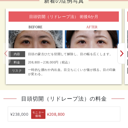
新着の症例写真
目頭切開（リドレープ法） 術後6か月
BEFORE
AFTER
内容
目頭の蒙古ひだを切開して解除し、目の幅を広くします。
料金
208,800～238,000円（税込）
一時的な腫れや内出血。目立ちにくいが傷が残る。目の印象
リスク
が変わる。
目頭切開（リドレープ法）の料金
モニター
¥238,000
¥208,800
価格