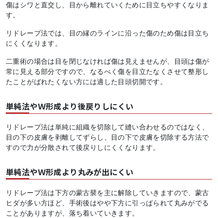
傷はシワと直交し、目から離れていくために目立ちやすくなりま
す。
リドレープ法では、目の縁のラインに沿った傷のため傷は目立ち
にくくなります。
二重術の場合は目を閉じなければ傷は見えませんが、目頭は傷が
常に見える部分ですので、なるべく傷を目立たなくさせて整形し
たことがばれたくない方には適した目頭切開です。
単純法やＷ形成より後戻りしにくい
リドレープ法は単純に組織を切除して縫い合わせるのではなく、
目の下の皮膚を剥離してずらし、目の下で皮膚を切除する方法で
すので力が分散されて後戻りしにくくなります。
単純法やＷ形成より丸みが出にくい
リドレープ法は下方の蒙古襞を主に解除していきますので、蒙古
ヒダが多い方ほど、手術後はやや下方に引っぱられて丸みがでる
ことがありますが、落ち着いていきます。