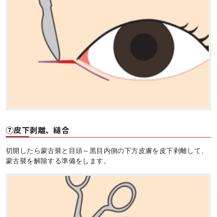
⑦皮下剥離、縫合
切開したら蒙古襞と目頭～黒目内側の下方皮膚を皮下剥離して、
蒙古襞を解除する準備をします。