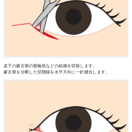
皮下の蒙古襞の眼輪筋などの組織を切除します。
蒙古襞を分断した切開線を水平方向に一針縫合します。