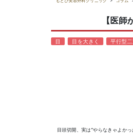
もとび美容外科クリニック
>
コラム
【医師
目
目を大きく
平行型二
目頭切開、実は“やらなきゃよかっ