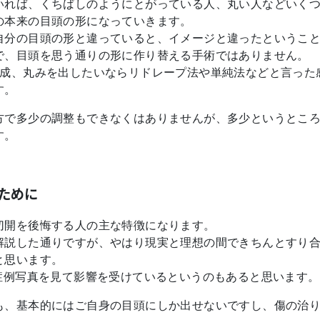
いれば、くちばしのようにとがっている人、丸い人などいく
の本来の目頭の形になっていきます。
自分の目頭の形と違っていると、イメージと違ったというこ
で、目頭を思う通りの形に作り替える手術ではありません。
形成、丸みを出したいならリドレープ法や単純法などと言った
す。
方で多少の調整もできなくはありませんが、多少というとこ
す。
ために
切開を後悔する人の主な特徴になります。
解説した通りですが、やはり現実と理想の間できちんとすり
と思います。
症例写真を見て影響を受けているというのもあると思います。
も、基本的にはご自身の目頭にしか出せないですし、傷の治