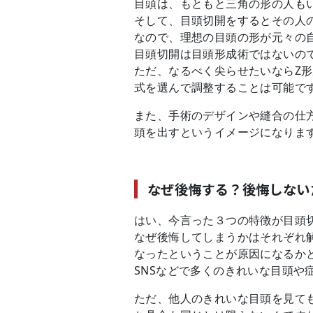
目頭は、もともと三角の形の人も
そして、目頭切開をするとその人
なので、理想の目頭の形が元々の
目頭切開は目頭形成術ではないの
ただ、なるべく尖らせたいならZ
式を選んで調整することは可能で
また、手術のデザインや縫合の仕
頭を出すというイメージになりま
なぜ後悔する？後悔しない
はい、今言った３つの特徴が目頭
なぜ後悔してしまうかはそれぞれ
なったということが原因になるか
SNSなどで多くのきれいな目頭や
ただ、他人のきれいな目頭を見て