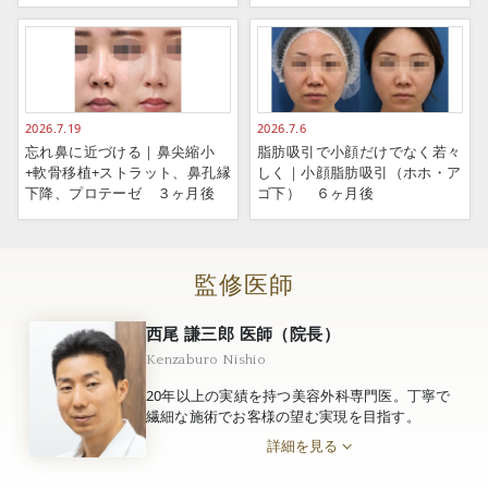
2026.7.19
2026.7.6
忘れ鼻に近づける｜鼻尖縮小
脂肪吸引で小顔だけでなく若々
+軟骨移植+ストラット、鼻孔縁
しく｜小顔脂肪吸引（ホホ・ア
下降、プロテーゼ ３ヶ月後
ゴ下） ６ヶ月後
監修医師
西尾 謙三郎 医師（院長）
Kenzaburo Nishio
20年以上の実績を持つ美容外科専門医。丁寧で
繊細な施術でお客様の望む実現を目指す。
詳細を見る