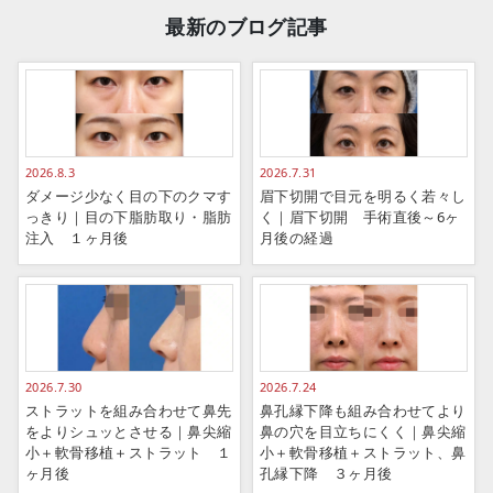
最新のブログ記事
2026.8.3
2026.7.31
ダメージ少なく目の下のクマす
眉下切開で目元を明るく若々し
っきり｜目の下脂肪取り・脂肪
く｜眉下切開 手術直後～6ヶ
注入 １ヶ月後
月後の経過
2026.7.30
2026.7.24
ストラットを組み合わせて鼻先
鼻孔縁下降も組み合わせてより
をよりシュッとさせる｜鼻尖縮
鼻の穴を目立ちにくく｜鼻尖縮
小＋軟骨移植＋ストラット １
小＋軟骨移植＋ストラット、鼻
ヶ月後
孔縁下降 ３ヶ月後