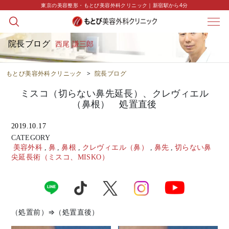
東京の美容整形・もとび美容外科クリニック｜新宿駅から4分
院長ブログ
西尾 謙三郎
もとび美容外科クリニック
>
院長ブログ
ミスコ（切らない鼻先延長）、クレヴィエル
（鼻根） 処置直後
2019.10.17
CATEGORY
美容外科
,
鼻
,
鼻根
,
クレヴィエル（鼻）
,
鼻先
,
切らない鼻
尖延長術（ミスコ、MISKO）
（処置前）⇒（処置直後）