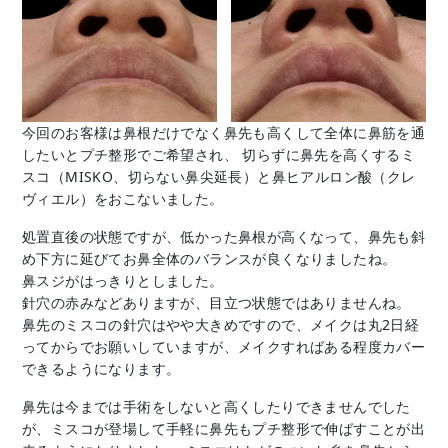
今回のお客様は鼻根だけでなく鼻先も高くして全体に鼻筋を通
したいとプチ整形でご希望され、 切らずに鼻先を高くするミ
スコ（MISKO、切らない鼻尖延長）と鼻ヒアルロン酸（クレ
ヴィエル）をおこないました。
処置直後の状態ですが、低かった鼻根が高くなって、鼻先も斜
め下方に延びてお鼻全体のバランスが良くなりましたね。
鼻スジがはっきりとしました。
針穴の赤みなどありますが、目立つ状態ではありませんね。
鼻先のミスコの針穴はやや大きめですので、メイクは丸2日経
ってからでお願いしていますが、メイクすればある程度カバー
できるようになります。
鼻先は今までは手術をしないと高くしたりできませんでした
が、ミスコが登場して手軽に鼻先もプチ整形で伸ばすことが出