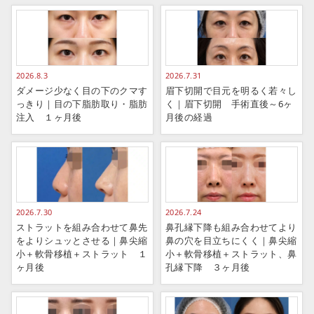
2026.8.3
2026.7.31
ダメージ少なく目の下のクマす
眉下切開で目元を明るく若々し
っきり｜目の下脂肪取り・脂肪
く｜眉下切開 手術直後～6ヶ
注入 １ヶ月後
月後の経過
2026.7.30
2026.7.24
ストラットを組み合わせて鼻先
鼻孔縁下降も組み合わせてより
をよりシュッとさせる｜鼻尖縮
鼻の穴を目立ちにくく｜鼻尖縮
小＋軟骨移植＋ストラット １
小＋軟骨移植＋ストラット、鼻
ヶ月後
孔縁下降 ３ヶ月後