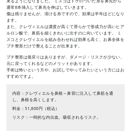
来るようになりました。 ミスコはトゲのついた糸を鼻先から
通常8本挿入して鼻先を伸ばしていきます。
傷は残りませんが、溶ける糸ですので、効果は半年ほどになり
ます。
また、クレヴィエルは濃度が高くて滑らかで形成力が高いヒア
ルロン酸で、鼻筋を細くきれいに出すのに向いています。 ミ
スコとクレヴィエルを組み合わせれば効果も高く、お鼻全体を
プチ整形だけで整えることが出来ます。
プチ整形は後戻りはありますが、ダメージ・リスクが少ない、
元に戻ってくれるなどのメリットがあります。
手術は怖いという方や、お試しでやってみたいという方にはお
すすめですよ。
内容：クレヴィエルを鼻根～鼻背に注入して鼻筋を通
し、鼻根を高くします。
料金：51,800円（税込）
リスク：一時的な内出血。吸収されるリスク。