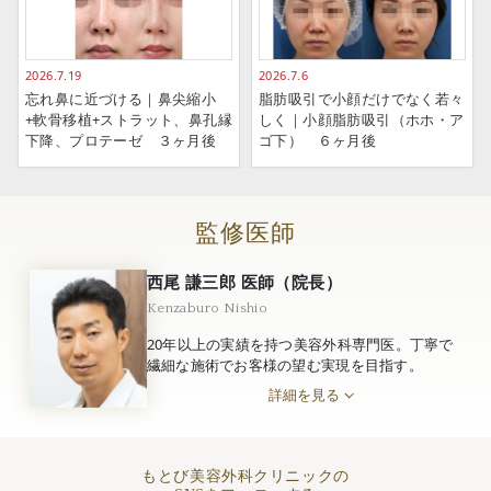
2026.7.19
2026.7.6
忘れ鼻に近づける｜鼻尖縮小
脂肪吸引で小顔だけでなく若々
+軟骨移植+ストラット、鼻孔縁
しく｜小顔脂肪吸引（ホホ・ア
下降、プロテーゼ ３ヶ月後
ゴ下） ６ヶ月後
監修医師
西尾 謙三郎 医師（院長）
Kenzaburo Nishio
20年以上の実績を持つ美容外科専門医。丁寧で
繊細な施術でお客様の望む実現を目指す。
詳細を見る
もとび美容外科クリニックの