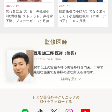
2026.7.19
2026.7.6
忘れ鼻に近づける｜鼻尖縮小
脂肪吸引で小顔だけでなく若々
+軟骨移植+ストラット、鼻孔縁
しく｜小顔脂肪吸引（ホホ・ア
下降、プロテーゼ ３ヶ月後
ゴ下） ６ヶ月後
監修医師
西尾 謙三郎 医師（院長）
Kenzaburo Nishio
20年以上の実績を持つ美容外科専門医。丁寧で
繊細な施術でお客様の望む実現を目指す。
詳細を見る
もとび美容外科クリニックの
SNSをフォローする