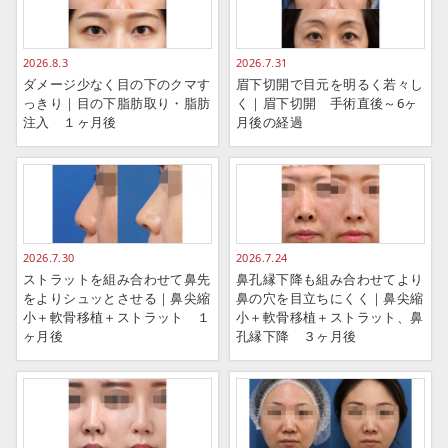
2026.8.3
2026.7.31
ダメージ少なく目の下のクマす
眉下切開で目元を明るく若々し
っきり｜目の下脂肪取り・脂肪
く｜眉下切開 手術直後～6ヶ
注入 １ヶ月後
月後の経過
2026.7.30
2026.7.24
ストラットを組み合わせて鼻先
鼻孔縁下降も組み合わせてより
をよりシュッとさせる｜鼻尖縮
鼻の穴を目立ちにくく｜鼻尖縮
小＋軟骨移植＋ストラット １
小＋軟骨移植＋ストラット、鼻
ヶ月後
孔縁下降 ３ヶ月後