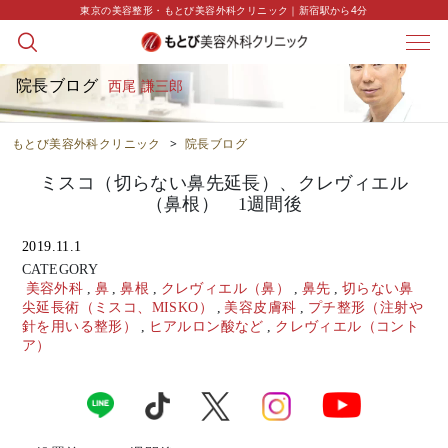
東京の美容整形・もとび美容外科クリニック｜新宿駅から4分
院長ブログ
西尾 謙三郎
もとび美容外科クリニック
>
院長ブログ
ミスコ（切らない鼻先延長）、クレヴィエル
（鼻根） 1週間後
2019.11.1
CATEGORY
美容外科
,
鼻
,
鼻根
,
クレヴィエル（鼻）
,
鼻先
,
切らない鼻
尖延長術（ミスコ、MISKO）
,
美容皮膚科
,
プチ整形（注射や
針を用いる整形）
,
ヒアルロン酸など
,
クレヴィエル（コント
ア）