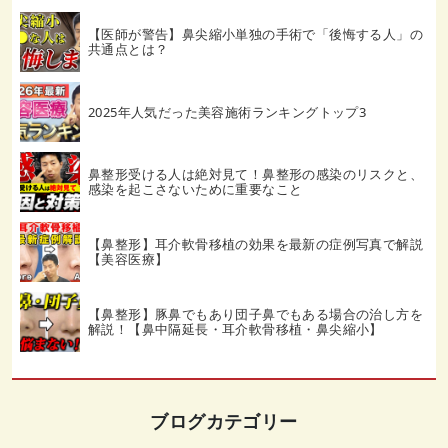
【医師が警告】鼻尖縮小単独の手術で「後悔する人」の
共通点とは？
2025年人気だった美容施術ランキングトップ3
鼻整形受ける人は絶対見て！鼻整形の感染のリスクと、
感染を起こさないために重要なこと
【鼻整形】耳介軟骨移植の効果を最新の症例写真で解説
【美容医療】
【鼻整形】豚鼻でもあり団子鼻でもある場合の治し方を
解説！【鼻中隔延長・耳介軟骨移植・鼻尖縮小】
ブログカテゴリー