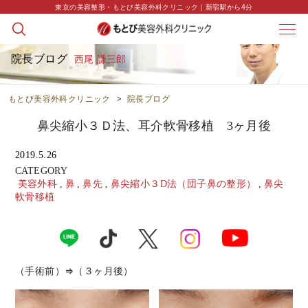
東京の美容整形・もとび美容外科クリニック｜新宿駅から4分
院長ブログ
西尾 謙三郎
もとび美容外科クリニック
>
院長ブログ
鼻尖縮小３Ｄ法、耳介軟骨移植 3ヶ月後
2019.5.26
CATEGORY
美容外科
,
鼻
,
鼻先
,
鼻尖縮小３D法（団子鼻の整形）
,
鼻尖
軟骨移植
（手術前）⇒（３ヶ月後）