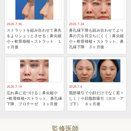
2026.7.30
2026.7.24
ストラットを組み合わせて鼻先
鼻孔縁下降も組み合わせてより
をよりシュッとさせる｜鼻尖縮
鼻の穴を目立ちにくく｜鼻尖縮
小＋軟骨移植＋ストラット １
小＋軟骨移植＋ストラット、鼻
ヶ月後
孔縁下降 ３ヶ月後
2026.7.19
2026.7.6
忘れ鼻に近づける｜鼻尖縮小
脂肪吸引で小顔だけでなく若々
+軟骨移植+ストラット、鼻孔縁
しく｜小顔脂肪吸引（ホホ・ア
下降、プロテーゼ ３ヶ月後
ゴ下） ６ヶ月後
監修医師