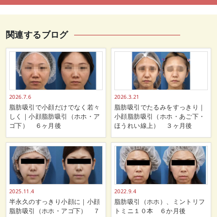
関連するブログ
2026.7.6
2026.3.21
脂肪吸引で小顔だけでなく若々
脂肪吸引でたるみをすっきり｜
しく｜小顔脂肪吸引（ホホ・ア
小顔脂肪吸引（ホホ・あご下・
ゴ下） ６ヶ月後
ほうれい線上） ３ヶ月後
2025.11.4
2022.9.4
半永久のすっきり小顔に｜小顔
脂肪吸引（ホホ）、ミントリフ
脂肪吸引（ホホ・アゴ下） ７
トミニ１０本 ６か月後