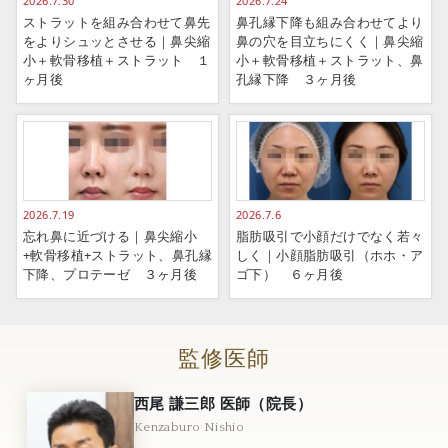
2026.7.30
2026.7.24
ストラットを組み合わせて鼻先
鼻孔縁下降も組み合わせてより
をよりシュッとさせる｜鼻尖縮
鼻の穴を目立ちにくく｜鼻尖縮
小＋軟骨移植＋ストラット １
小＋軟骨移植＋ストラット、鼻
ヶ月後
孔縁下降 ３ヶ月後
2026.7.19
2026.7.6
忘れ鼻に近づける｜鼻尖縮小
脂肪吸引で小顔だけでなく若々
+軟骨移植+ストラット、鼻孔縁
しく｜小顔脂肪吸引（ホホ・ア
下降、プロテーゼ ３ヶ月後
ゴ下） ６ヶ月後
監修医師
西尾 謙三郎 医師（院長）
Kenzaburo Nishio