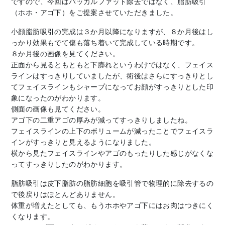
ですので、今回はバッカルファット除去ではなく、脂肪吸引
（ホホ・アゴ下）をご提案させていただきました。
小顔脂肪吸引の完成は３か月以降になりますが、８か月後はし
っかり効果もでて傷も落ち着いて完成している時期です。
８か月後の画像を見てください。
正面から見るともともと下膨れというわけではなく、フェイス
ラインはすっきりしていましたが、術後はさらにすっきりとし
てフェイスラインもシャープになってお顔がすっきりとした印
象になったのがわかります。
側面の画像も見てください。
アゴ下の二重アゴの厚みが減ってすっきりしましたね。
フェイスラインの上下のボリュームが減ったことでフェイスラ
インがすっきりと見えるようになりました。
横から見たフェイスラインやアゴのもったりした感じがなくな
ってすっきりしたのがわかります。
脂肪吸引は皮下脂肪の脂肪細胞を吸引管で物理的に除去するの
で後戻りはほとんどありません。
体重が増えたとしても、もうホホやアゴ下にはお肉はつきにく
くなります。