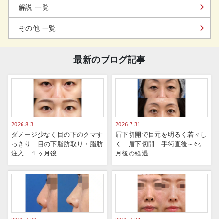
解説 一覧
その他 一覧
最新のブログ記事
2026.8.3
2026.7.31
ダメージ少なく目の下のクマす
眉下切開で目元を明るく若々し
っきり｜目の下脂肪取り・脂肪
く｜眉下切開 手術直後～6ヶ
注入 １ヶ月後
月後の経過