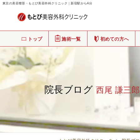
東京の美容整形・もとび美容外科クリニック｜新宿駅から4分
トップ
施術一覧
初めての方へ
院長ブログ
西尾 謙三郎