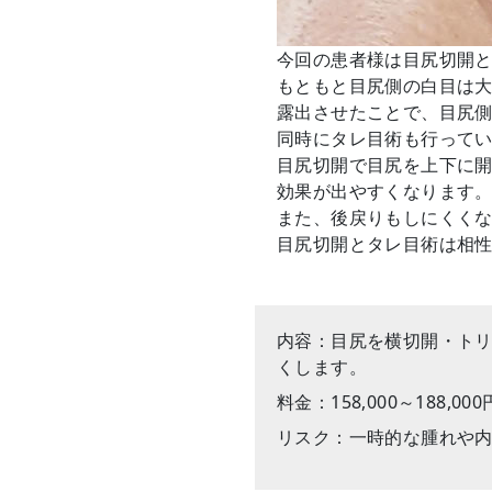
今回の患者様は目尻切開
もともと目尻側の白目は
露出させたことで、目尻
同時にタレ目術も行って
目尻切開で目尻を上下に
効果が出やすくなります
また、後戻りもしにくく
目尻切開とタレ目術は相
内容：目尻を横切開・ト
くします。
料金：158,000～188,0
リスク：一時的な腫れや