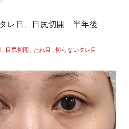
グ
タレ目、目尻切開 半年後
開
,
目尻切開
,
たれ目
,
切らないタレ目