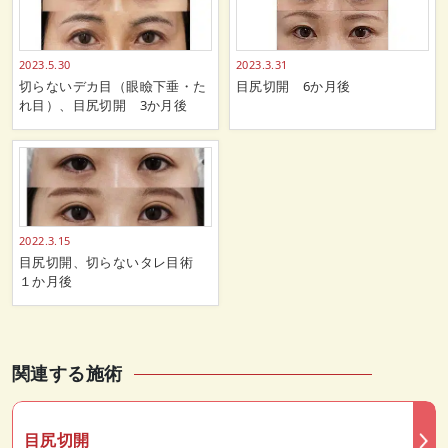
2023.5.30
2023.3.31
切らないデカ目（眼瞼下垂・た
目尻切開 6か月後
れ目）、目尻切開 3か月後
2022.3.15
目尻切開、切らないタレ目術
１か月後
関連する施術
目尻切開