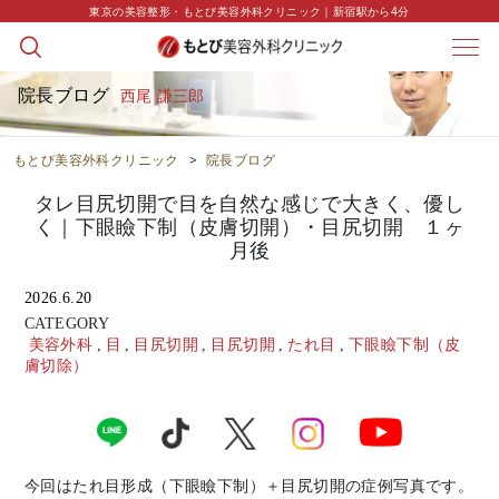
東京の美容整形・もとび美容外科クリニック｜新宿駅から4分
院長ブログ
西尾 謙三郎
もとび美容外科クリニック
>
院長ブログ
タレ目尻切開で目を自然な感じで大きく、優し
く｜下眼瞼下制（皮膚切開）・目尻切開 １ヶ
月後
2026.6.20
CATEGORY
美容外科
,
目
,
目尻切開
,
目尻切開
,
たれ目
,
下眼瞼下制（皮
膚切除）
今回はたれ目形成（下眼瞼下制）＋目尻切開の症例写真です。