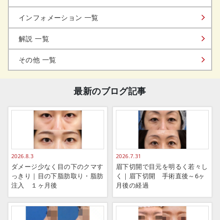
インフォメーション 一覧
解説 一覧
その他 一覧
最新のブログ記事
2026.8.3
2026.7.31
ダメージ少なく目の下のクマす
眉下切開で目元を明るく若々し
っきり｜目の下脂肪取り・脂肪
く｜眉下切開 手術直後～6ヶ
注入 １ヶ月後
月後の経過