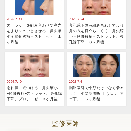
2026.7.30
2026.7.24
ストラットを組み合わせて鼻先
鼻孔縁下降も組み合わせてより
をよりシュッとさせる｜鼻尖縮
鼻の穴を目立ちにくく｜鼻尖縮
小＋軟骨移植＋ストラット １
小＋軟骨移植＋ストラット、鼻
ヶ月後
孔縁下降 ３ヶ月後
2026.7.19
2026.7.6
忘れ鼻に近づける｜鼻尖縮小
脂肪吸引で小顔だけでなく若々
+軟骨移植+ストラット、鼻孔縁
しく｜小顔脂肪吸引（ホホ・ア
下降、プロテーゼ ３ヶ月後
ゴ下） ６ヶ月後
監修医師