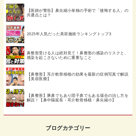
【医師が警告】鼻尖縮小単独の手術で「後悔する人」の
共通点とは？
2025年人気だった美容施術ランキングトップ3
鼻整形受ける人は絶対見て！鼻整形の感染のリスクと、
感染を起こさないために重要なこと
【鼻整形】耳介軟骨移植の効果を最新の症例写真で解説
【美容医療】
【鼻整形】豚鼻でもあり団子鼻でもある場合の治し方を
解説！【鼻中隔延長・耳介軟骨移植・鼻尖縮小】
ブログカテゴリー