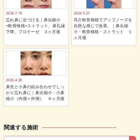
2026.7.19
2026.5.27
忘れ鼻に近づける｜鼻尖縮小
耳介軟骨移植でアップノーズを
+軟骨移植+ストラット、鼻孔縁
自然な感じで改善。｜鼻尖縮
下降、プロテーゼ ３ヶ月後
小・軟骨移植・ストラット １
ヶ月後
2026.4.28
鼻先と小鼻の組み合わせでしっ
かり忘れ鼻に｜鼻尖縮小・小鼻
縮小（内側＋外側） ６ヶ月後
関連する施術