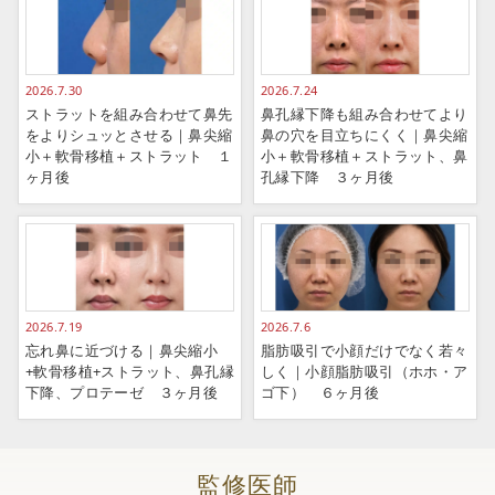
2026.7.30
2026.7.24
ストラットを組み合わせて鼻先
鼻孔縁下降も組み合わせてより
をよりシュッとさせる｜鼻尖縮
鼻の穴を目立ちにくく｜鼻尖縮
小＋軟骨移植＋ストラット １
小＋軟骨移植＋ストラット、鼻
ヶ月後
孔縁下降 ３ヶ月後
2026.7.19
2026.7.6
忘れ鼻に近づける｜鼻尖縮小
脂肪吸引で小顔だけでなく若々
+軟骨移植+ストラット、鼻孔縁
しく｜小顔脂肪吸引（ホホ・ア
下降、プロテーゼ ３ヶ月後
ゴ下） ６ヶ月後
監修医師