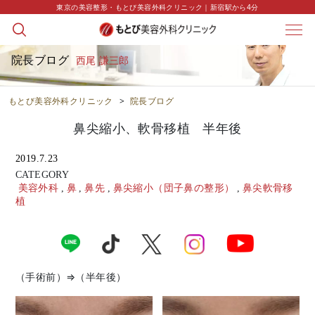
東京の美容整形・もとび美容外科クリニック｜新宿駅から4分
院長ブログ
西尾 謙三郎
もとび美容外科クリニック
>
院長ブログ
鼻尖縮小、軟骨移植 半年後
2019.7.23
CATEGORY
美容外科
,
鼻
,
鼻先
,
鼻尖縮小（団子鼻の整形）
,
鼻尖軟骨移
植
（手術前）⇒（半年後）