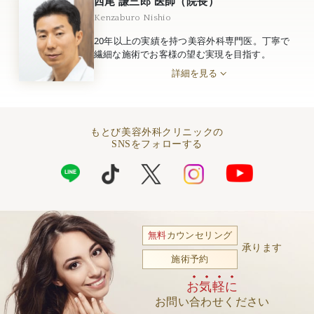
西尾 謙三郎 医師（院長）
Kenzaburo Nishio
20年以上の実績を持つ美容外科専門医。丁寧で
繊細な施術でお客様の望む実現を目指す。
詳細を見る
もとび美容外科クリニックの
SNSをフォローする
無料
カウンセリング
承ります
施術予約
お気軽に
お問い合わせください