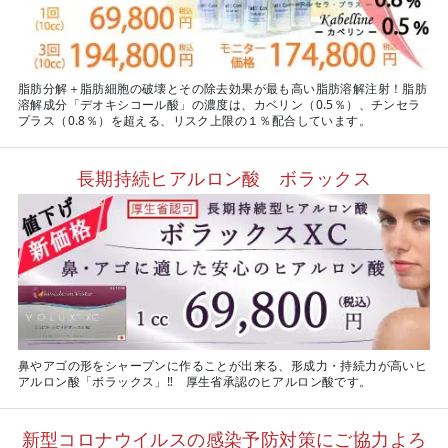
脂肪分解＋脂肪細胞の破壊とその除去効果が最も高い脂肪溶解注射！脂肪
溶解成分「デオキシコール酸」の濃度は、カベリン（0.5％）、チンセラ
プラス（0.8％）を超える、リスク上限の１％配合しています。
長期持続ヒアルロン酸 ボラックス
鼻やアゴの形をシャープンに作ることが出来る、形成力・持続力が高いヒ
アルロン酸「ボラックス」‼ 厚生省承認のヒアルロン酸です。
新型コロナウイルスの感染予防対策にご協力よろ