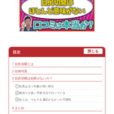
[
]
閉じる
目次
1
目尻切開とは
2
症例写真
3
目尻切開は効果がないの？
①目尻は元々印象が弱い部分
②後戻りが多い手術方法で行っている
③あとは、そもそも適応がなかった可能性
4
まとめ