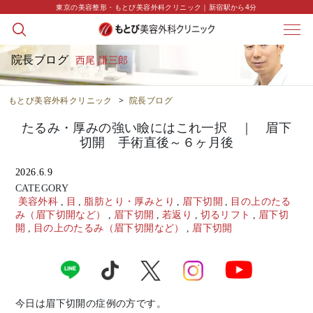
東京の美容整形・もとび美容外科クリニック｜新宿駅から4分
院長ブログ
西尾 謙三郎
もとび美容外科クリニック
>
院長ブログ
たるみ・厚みの強い瞼にはこれ一択 ｜ 眉下
切開 手術直後～６ヶ月後
2026.6.9
CATEGORY
美容外科
,
目
,
脂肪とり・厚みとり
,
眉下切開
,
目の上のたる
み（眉下切開など）
,
眉下切開
,
若返り
,
切るリフト
,
眉下切
開
,
目の上のたるみ（眉下切開など）
,
眉下切開
今日は眉下切開の症例の方です。