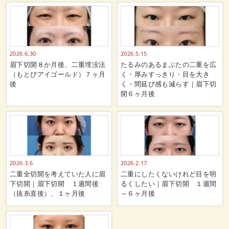
2026.6.30
2026.5.15
眉下切開８か月後、二重埋没法
たるみのあるまぶたの二重を広
（もとびアイゴールド）７ヶ月
く・厚みすっきり・目を大き
後
く・間延び感も減らす｜眉下切
開６ヶ月後
2026.3.6
2026.2.17
二重全切開を考えていた人に眉
二重にしたくないけれど目を明
下切開｜眉下切開 １週間後
るくしたい｜眉下切開 １週間
（抜糸直後）、１ヶ月後
～６ヶ月後