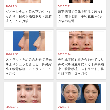
2026.8.3
2026.7.31
ダメージ少なく目の下のクマす
眉下切開で目元を明るく若々し
っきり｜目の下脂肪取り・脂肪
く｜眉下切開 手術直後～6ヶ
注入 １ヶ月後
月後の経過
2026.7.30
2026.7.24
ストラットを組み合わせて鼻先
鼻孔縁下降も組み合わせてより
をよりシュッとさせる｜鼻尖縮
鼻の穴を目立ちにくく｜鼻尖縮
小＋軟骨移植＋ストラット １
小＋軟骨移植＋ストラット、鼻
ヶ月後
孔縁下降 ３ヶ月後
2026.7.19
2026.7.6