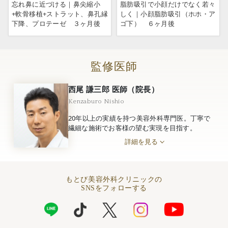
忘れ鼻に近づける｜鼻尖縮小
脂肪吸引で小顔だけでなく若々
+軟骨移植+ストラット、鼻孔縁
しく｜小顔脂肪吸引（ホホ・ア
下降、プロテーゼ ３ヶ月後
ゴ下） ６ヶ月後
監修医師
西尾 謙三郎 医師（院長）
Kenzaburo Nishio
20年以上の実績を持つ美容外科専門医。丁寧で
繊細な施術でお客様の望む実現を目指す。
詳細を見る
もとび美容外科クリニックの
SNSをフォローする