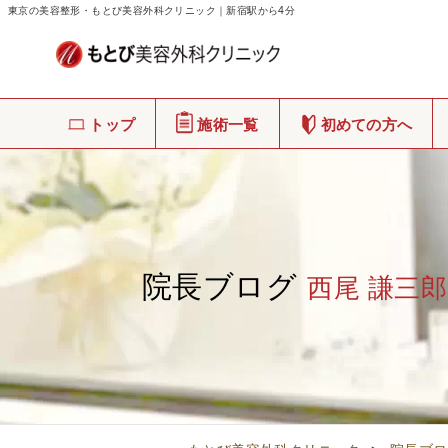
東京の美容整形・もとび美容外科クリニック｜新宿駅から4分
トップ
施術一覧
初めての方へ
院長ブログ
西尾 謙三郎