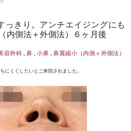
グ
すっきり。アンチエイジングにも
（内側法＋外側法）６ヶ月後
美容外科
,
鼻
,
小鼻
,
鼻翼縮小（内側＋外側法）
立ちにくくしたいとご来院されました。