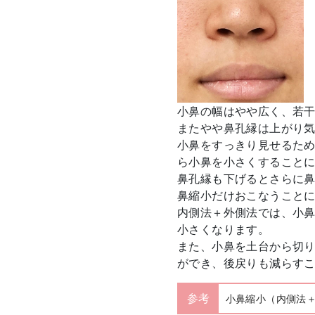
小鼻の幅はやや広く、若
またやや鼻孔縁は上がり
小鼻をすっきり見せるた
ら小鼻を小さくすること
鼻孔縁も下げるとさらに
鼻縮小だけおこなうこと
内側法＋外側法では、小
小さくなります。
また、小鼻を土台から切
ができ、後戻りも減らす
参考
小鼻縮小（内側法