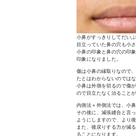
小鼻がすっきりしてだい
目立っていた鼻の穴も小
小鼻の印象と鼻の穴の印
印象になりました。
傷は小鼻の縁取りなので
たとはわからないのでは
小鼻は外側を切るので傷
ので目立たなく治ること
内側法＋外側法では、小
その後に、減張縫合と言
ようにしますので、より
また、後戻りする力が減
ることになります。