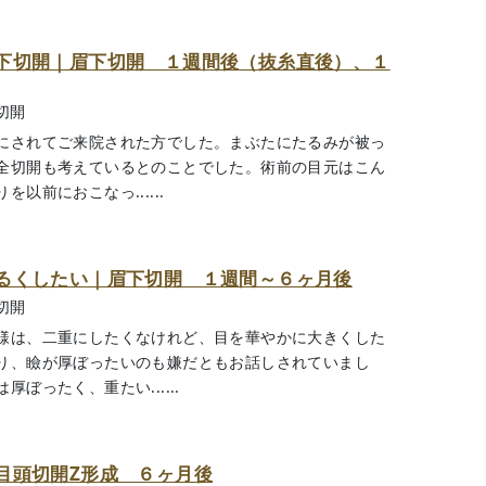
下切開｜眉下切開 １週間後（抜糸直後）、１
切開
にされてご来院された方でした。まぶたにたるみが被っ
全切開も考えているとのことでした。術前の目元はこん
以前におこなっ......
るくしたい｜眉下切開 １週間～６ヶ月後
切開
様は、二重にしたくなけれど、目を華やかに大きくした
り、瞼が厚ぼったいのも嫌だともお話しされていまし
ぼったく、重たい......
目頭切開Z形成 ６ヶ月後