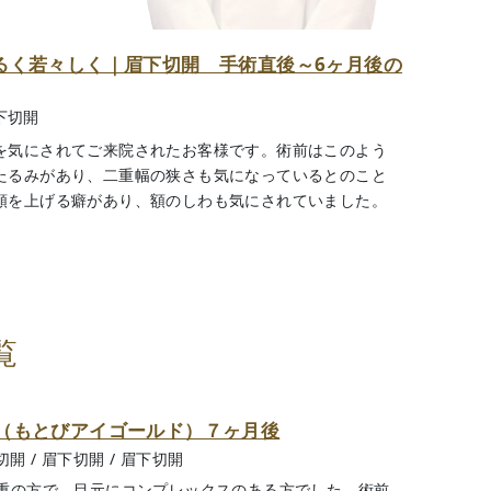
るく若々しく｜眉下切開 手術直後～6ヶ月後の
下切開
を気にされてご来院されたお客様です。術前はこのよう
たるみがあり、二重幅の狭さも気になっているとのこと
額を上げる癖があり、額のしわも気にされていました。
覧
（もとびアイゴールド）７ヶ月後
切開
/
眉下切開
/
眉下切開
重の方で、目元にコンプレックスのある方でした。術前