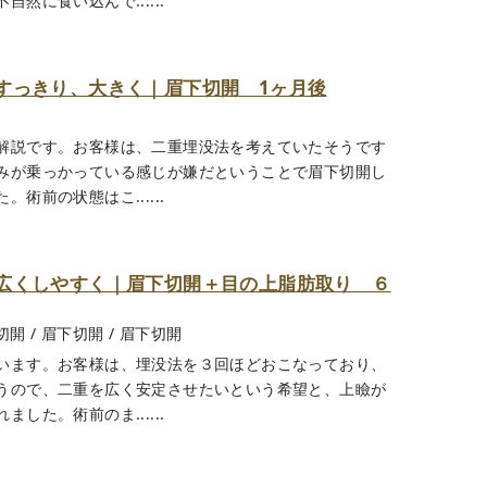
然に食い込んで......
すっきり、大きく｜眉下切開 1ヶ月後
解説です。お客様は、二重埋没法を考えていたそうです
みが乗っかっている感じが嫌だということで眉下切開し
術前の状態はこ......
広くしやすく｜眉下切開＋目の上脂肪取り ６
切開
/
眉下切開
/
眉下切開
います。お客様は、埋没法を３回ほどおこなっており、
うので、二重を広く安定させたいという希望と、上瞼が
した。術前のま......