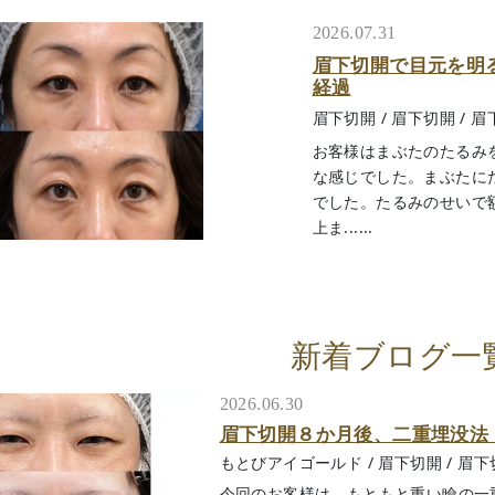
2026.07.31
眉下切開で目元を明
経過
眉下切開
/
眉下切開
/
眉
お客様はまぶたのたるみ
な感じでした。まぶたに
でした。たるみのせいで
上ま......
新着ブログ一
2026.06.30
眉下切開８か月後、二重埋没法
もとびアイゴールド
/
眉下切開
/
眉下
今回のお客様は、もともと重い瞼の一