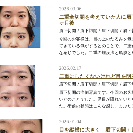
2026.03.06
二重全切開を考えていた人に眉
ヶ月後
眉下切開
/
眉下切開
/
眉下切開
/
眉下
今回のお客様は、目の上のたるみを気
てきている気がするとのことで、二重
な感じでした。二重の埋没法と脂肪とりを
2026.02.17
二重にしたくないけれど目を明
眉下切開
/
眉下切開
/
眉下切開
/
眉下
眉下切開の症例写真です。今回のお客
いとのことでした。黒目が隠れていた
た。術前の状態はこんな感じ。まぶたは厚
2026.01.04
目を縦横に大きく｜眉下切開＋