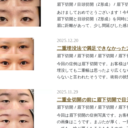
眉下切開
/
目頭切開（Z形成）
/
眉下
あけましておめでとうございます！今
眉下切開と目頭切開（Z形成）を同時
眉に距離があって、少し間延びした感じに見
2025.12.20
二重埋没法で満足できなかった
眉下切開
/
眉下切開
/
眉下切開
/
眉下
今回の症例は眉下切開です。お客様は
埋没しても二重幅は思ったより広くな
らないと言われたそうです。術前の状態は
2025.11.29
二重全切開の前に眉下切開で目
眉下切開
/
眉下切開
/
眉下切開
/
眉下
今回は眉下切開の症例写真です。お客
の画像はこうです。まぶたが厚く、一