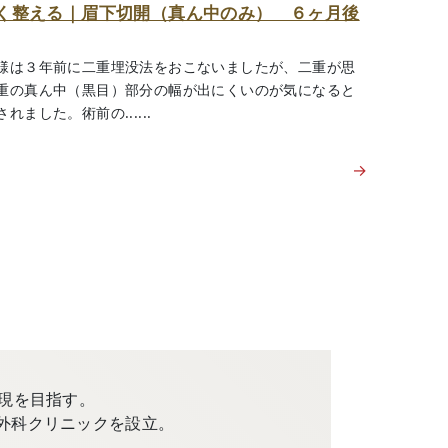
く整える｜眉下切開（真ん中のみ） ６ヶ月後
様は３年前に二重埋没法をおこないましたが、二重が思
重の真ん中（黒目）部分の幅が出にくいのが気になると
ました。術前の......
→
現を目指す。
外科クリニックを設立。