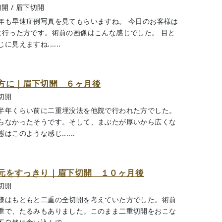
切開
/
眉下切開
年も早速症例写真を見てもらいますね。 今日のお客様は
に行った方です。術前の画像はこんな感じでした。 目と
えますね......
方に｜眉下切開 ６ヶ月後
切開
半年くらい前に二重埋没法を他院で行われた方でした。
らなかったそうです。そして、まぶたが厚いから広くな
このような感じ......
元をすっきり｜眉下切開 １０ヶ月後
切開
様はもともと二重の全切開を考えていた方でした。術前
重で、たるみもありました。このまま二重切開をおこな