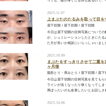
っても、瞼が厚くたるみもあるので、不自
2025.11.07
上まぶたのたるみを取って目を
眉下切開
/
眉下切開
/
眉下切開
今日は眉下切開の症例写真についての
が、シュミレーションしたときにたる
た方が良いか相談にいらっしゃいました。
2025.10.09
まぶたをすっきりさせて二重を
ヶ月後
脂肪とり・厚みとり
/
眉下切開
/
眉下
今日は眉下切開の症例写真を見てもら
ラインが浅くなったり狭くなってしま
厚ぼったいのも改善したいとお話しされま
2025.10.06