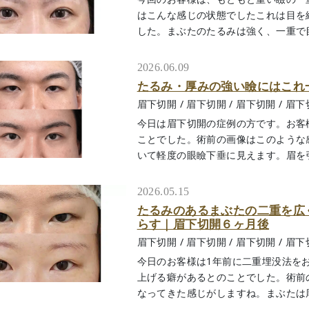
はこんな感じの状態でしたこれは目を
した。まぶたのたるみは強く、一重で目を
2026.06.09
たるみ・厚みの強い瞼にはこれ
眉下切開
/
眉下切開
/
眉下切開
/
眉下
今日は眉下切開の症例の方です。お客
ことでした。術前の画像はこのような
いて軽度の眼瞼下垂に見えます。眉を引き
2026.05.15
たるみのあるまぶたの二重を広
らす｜眉下切開６ヶ月後
眉下切開
/
眉下切開
/
眉下切開
/
眉下
今日のお客様は1年前に二重埋没法を
上げる癖があるとのことでした。術前
なってきた感じがしますね。まぶたは厚ぼっ