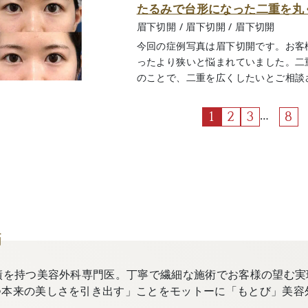
たるみで台形になった二重を丸
眉下切開
/
眉下切開
/
眉下切開
今回の症例写真は眉下切開です。お客
ったより狭いと悩まれていました。二
のことで、二重を広くしたいとご相談され
…
1
2
3
8
師
績を持つ美容外科専門医。丁寧で繊細な施術でお客様の望む実
つ本来の美しさを引き出す」ことをモットーに「もとび」美容