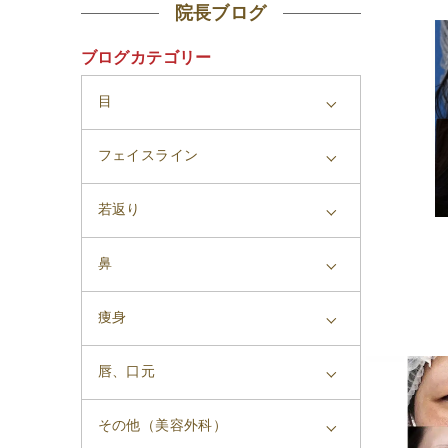
院長ブログ
ブログカテゴリー
目
フェイスライン
若返り
鼻
痩身
唇、口元
その他（美容外科）