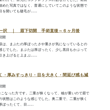
細めた写真ではなく、普通にしていてこのような状態で
開いても睫毛が......
一択 ｜ 眉下切開 手術直後～６ヶ月後
切開
様は、まぶたの厚ぼったさや重さが気になっているとの
感じでした。まぶたは厚ぼったく、少し黒目もかぶって
上げると上まぶ......
く・厚みすっきり・目を大きく・間延び感も減
切開
おこなった方です。二重が狭くなって、瞼が重いので眉で
の状態はこのような感じでした。奥二重で、二重が狭く
たくて、目......