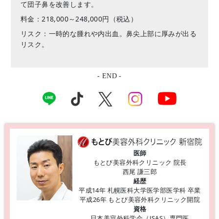
て団子鼻を改善します。
料金：218,000～248,000円（税込）
リスク：一時的な腫れや内出血。鼻尖上部に厚みが出る
リスク。
- END -
医師
もとび美容外科クリニック 院長
西尾 謙三郎
経歴
平成14年 札幌医科大学医学部医学科 卒業
平成26年 もとび美容外科クリニック開院
資格
日本美容外科学会（JSAS）専門医