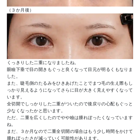
（３か月後）
くっきりした二重になりましたね。
眼瞼下垂で目の開きもぐっと良くなって目元が明るくもなりま
した。
また、睫毛側のたるみをひきあげたことでまつ毛の生え際もし
っかり見えるようになってさらに目が大きく見えやすくなって
います。
全切開でしっかりした二重がついたので後戻りの心配もぐっと
少なくなったかと思います。
ただ、二重を広くしたのでやや瞼は腫れぼったくなっています
ね。
まだ、３か月なので二重全切開の場合はもう少し時間をかけて
腫れぼったさが減っていく可能性があります。