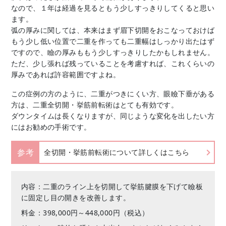
なので、１年は経過を見るともう少しすっきりしてくると思い
ます。
弧の厚みに関しては、本来はまず眉下切開をおこなっておけば
もう少し低い位置で二重を作っても二重幅はしっかり出たはず
ですので、瞼の厚みももう少しすっきりしたかもしれません。
ただ、少し張れば残っていることを考慮すれば、これくらいの
厚みであれば許容範囲ですよね。
この症例の方のように、二重がつきにくい方、眼瞼下垂がある
方は、二重全切開・挙筋前転術はとても有効です。
ダウンタイムは長くなりますが、同じような変化を出したい方
にはお勧めの手術です。
参考
全切開・挙筋前転術について詳しくはこちら
内容：二重のライン上を切開して挙筋腱膜を下げて瞼板
に固定し目の開きを改善します。
料金：398,000円～448,000円（税込）