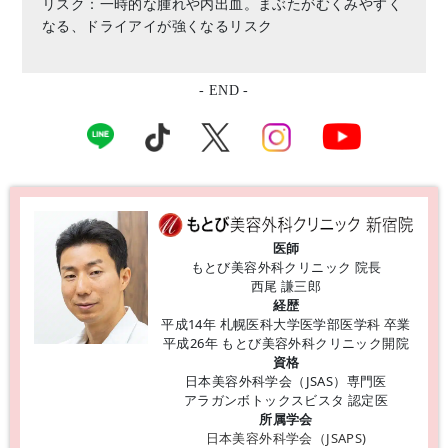
リスク：一時的な腫れや内出血。まぶたがむくみやすく
なる、ドライアイが強くなるリスク
- END -
医師
もとび美容外科クリニック 院長
西尾 謙三郎
経歴
平成14年 札幌医科大学医学部医学科 卒業
平成26年 もとび美容外科クリニック開院
資格
日本美容外科学会（JSAS）専門医
アラガンボトックスビスタ 認定医
所属学会
日本美容外科学会（JSAPS)