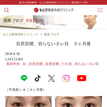
東京の美容整形・もとび美容外科クリニック｜新宿駅から4分
院長ブログ
西尾 謙三郎
もとび美容外科クリニック
>
院長ブログ
目尻切開、切らないタレ目 ３ヶ月後
2018.8.18
CATEGORY
美容外科
,
目
,
目尻切開
,
目尻切開
,
たれ目
,
切らないタレ目
（手術前）⇒（３ヶ月後）