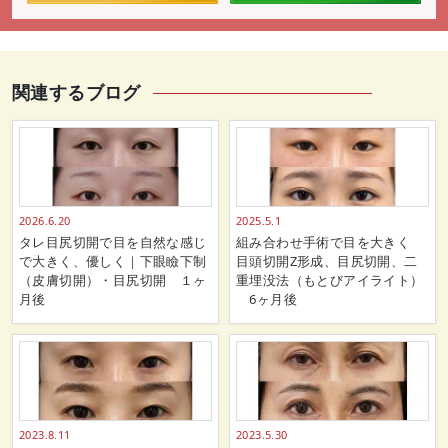
関連するブログ
2026.6.20
2025.5.1
タレ目尻切開で目を自然な感じ
組み合わせ手術で目を大きく
で大きく、優しく｜下眼瞼下制
目頭切開Z形成、目尻切開、二
（皮膚切開）・目尻切開 １ヶ
重埋没法（もとびアイライト）
月後
6ヶ月後
2023.8.11
2023.5.30