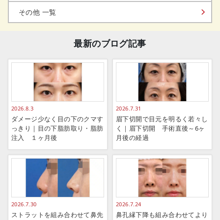
その他 一覧
最新のブログ記事
2026.8.3
2026.7.31
ダメージ少なく目の下のクマす
眉下切開で目元を明るく若々し
っきり｜目の下脂肪取り・脂肪
く｜眉下切開 手術直後～6ヶ
注入 １ヶ月後
月後の経過
2026.7.30
2026.7.24
ストラットを組み合わせて鼻先
鼻孔縁下降も組み合わせてより