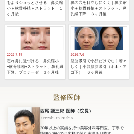
をよりシュッとさせる｜鼻尖縮
鼻の穴を目立ちにくく｜鼻尖縮
小＋軟骨移植＋ストラット １
小＋軟骨移植＋ストラット、鼻
ヶ月後
孔縁下降 ３ヶ月後
2026.7.19
2026.7.6
忘れ鼻に近づける｜鼻尖縮小
脂肪吸引で小顔だけでなく若々
+軟骨移植+ストラット、鼻孔縁
しく｜小顔脂肪吸引（ホホ・ア
下降、プロテーゼ ３ヶ月後
ゴ下） ６ヶ月後
監修医師
西尾 謙三郎 医師（院長）
Kenzaburo Nishio
20年以上の実績を持つ美容外科専門医。丁寧で
繊細な施術でお客様の望む実現を目指す。