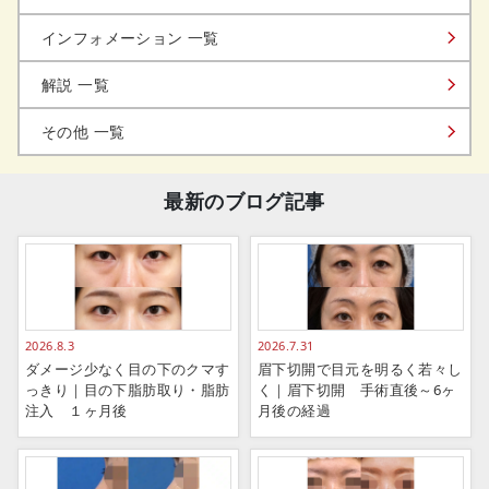
インフォメーション 一覧
解説 一覧
その他 一覧
最新のブログ記事
2026.8.3
2026.7.31
ダメージ少なく目の下のクマす
眉下切開で目元を明るく若々し
っきり｜目の下脂肪取り・脂肪
く｜眉下切開 手術直後～6ヶ
注入 １ヶ月後
月後の経過