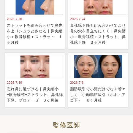
2026.7.30
2026.7.24
ストラットを組み合わせて鼻先
鼻孔縁下降も組み合わせてより
をよりシュッとさせる｜鼻尖縮
鼻の穴を目立ちにくく｜鼻尖縮
小＋軟骨移植＋ストラット １
小＋軟骨移植＋ストラット、鼻
ヶ月後
孔縁下降 ３ヶ月後
2026.7.19
2026.7.6
忘れ鼻に近づける｜鼻尖縮小
脂肪吸引で小顔だけでなく若々
+軟骨移植+ストラット、鼻孔縁
しく｜小顔脂肪吸引（ホホ・ア
下降、プロテーゼ ３ヶ月後
ゴ下） ６ヶ月後
監修医師