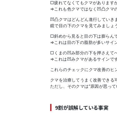
□疲れてなくてもクマがあります
⇒これも色クマではなく凹凸クマ
凹凸クマはどんどん進行していき
鏡で目の下のクマを見てみましょ
□斜めから見ると目の下は膨らん
⇒これは目の下の脂肪が多いサイ
□くまの凹み部分の下を押さえて
⇒これは凹みクマがあるサインで
これらのチェックにクマ改善のヒ
クマを治療してうまく改善できる
ただし、そのクマは“原因が思って
9割が誤解している事実