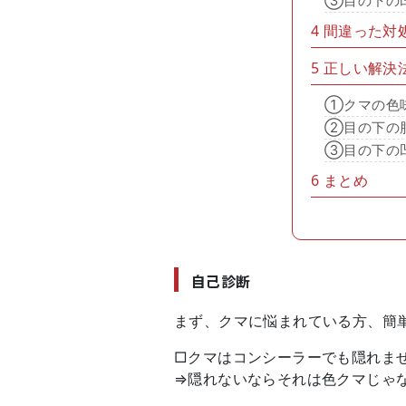
③目の下の
4
間違った対
5
正しい解決
①クマの色
②目の下の
③目の下の
6
まとめ
自己診断
まず、クマに悩まれている方、簡
□クマはコンシーラーでも隠れま
⇒隠れないならそれは色クマじゃ