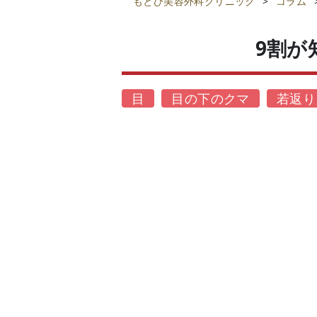
もとび美容外科クリニック
>
コラム
9割
目
目の下のクマ
若返り