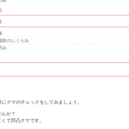
凹み
処
法
味
脂肪のふくらみ
凹み
単にクマのチェックをしてみましょう。
せんか？
なくて凹凸クマです。