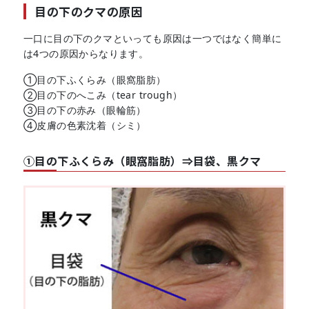
目の下のクマの原因
一口に目の下のクマといっても原因は一つではなく簡単に
は4つの原因からなります。
①目の下ふくらみ（眼窩脂肪）
②目の下のへこみ（tear trough）
③目の下の赤み（眼輪筋）
④皮膚の色素沈着（シミ）
①目の下ふくらみ（眼窩脂肪）⇒目袋、黒クマ