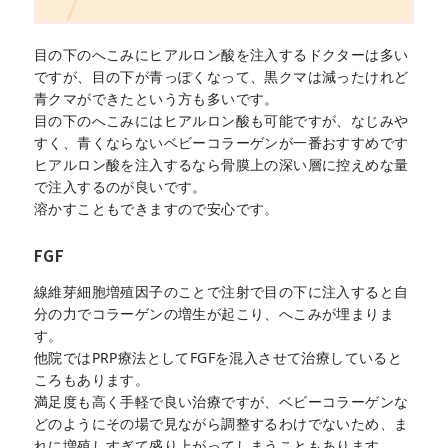
目の下のへこみにヒアルロン酸を注入するドクターは多い
ですが、目の下が青っぽくなって、黒クマは減ったけれど
青クマができたという方も多いです。
目の下のへこみにはヒアルロン酸も可能ですが、なじみや
すく、青くならないベビーコラーゲンが一番おすすめです
ヒアルロン酸を注入するなら骨膜上の深い層に控えめな量
で注入するのが良いです。
溶かすこともできますので安心です。
FGF
線維芽細胞増殖因子のことで注射で目の下に注入すると自
分の力でコラーゲンの増生が起こり、へこみが埋まりま
す。
他院ではPRP療法としてFGFを混入させて治療していると
ころもあります。
満足度も高く手軽で良い治療ですが、ベビーコラーゲンな
どのようにその場で見ながら調整するわけでないため、ま
れに増殖しすぎて盛り上がってしまうこともあります。