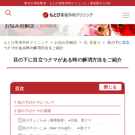
東京の美容整形・もとび美容外科クリニック｜新宿駅から4分
お悩み別解説
/ CONSUL
もとび美容外科クリニック
>
お悩み別解説
>
目
,
若返り
>
目の下に目立
つクマがある時の解消方法をご紹介
目の下に目立つクマがある時の解消方法をご紹介
[
]
閉じる
目次
1
目の下のクマについて
2
目の下のクマの原因
①目の下ふくらみ（眼窩脂肪）⇒目袋、黒クマ
②目の下のへこみ（tear trough） ⇒黒クマ