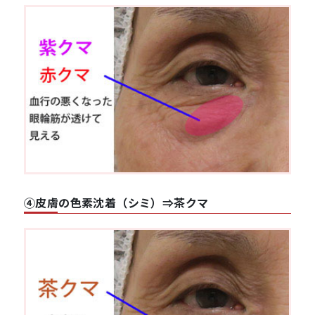
④皮膚の色素沈着（シミ）⇒茶クマ