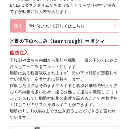
BNLSはダウンタイムがあまりなくとてもやりやすい治療
ですが効果に個人差があります。
施術
BNLSについて詳しくはこちら
②目の下のへこみ（tear trough）⇒黒クマ
脂肪注入
下腹部や太もも内側から脂肪を採取し、目の下のくぼみに
注入してへこみをフラットにします。
脂肪はある程度吸収されますが、目の下は脂肪が定着しや
すい場所で、定着すれば長持ちします。
採取した脂肪はそのまま注入すると脂肪幹細胞の密度が少
なく不純物も多いため、遠心分離して脂肪を濃縮して（コ
ンデンスして）脂肪幹細胞の密度を高めることで生着率を
上げしこりのリスクを減らすことができます。
脂肪は1ミリの厚みまでは生き残ることができると言われ
ています。