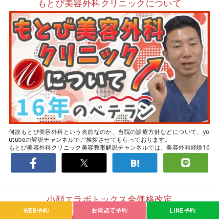
もとび美容外科クリニックについて
何故もとび美容外科という名前なのか、当院の診療方針などについて、yo
utubeの解説チャンネルでご挨拶させてもらっております。
もとび美容外科クリニック美容整形解説チャンネルでは、美容外科経験16
年以上の西尾院長が、美容整形に関することを分かりやすく動画で解説
し、発信しています。 チャンネル登録をぜひよろしくお願いします。
👇
チャンネル登録はこちらから
👇
小顔エラボトックス全価格改定
WEB予約
お電話で予約
LINE予約