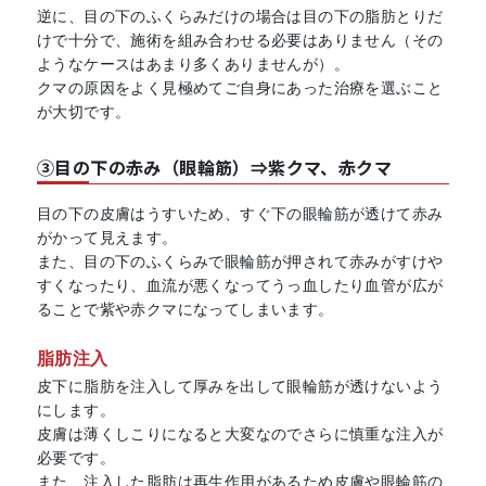
逆に、目の下のふくらみだけの場合は目の下の脂肪とりだ
けで十分で、施術を組み合わせる必要はありません（その
ようなケースはあまり多くありませんが）。
クマの原因をよく見極めてご自身にあった治療を選ぶこと
が大切です。
③目の下の赤み（眼輪筋）⇒紫クマ、赤クマ
目の下の皮膚はうすいため、すぐ下の眼輪筋が透けて赤み
がかって見えます。
また、目の下のふくらみで眼輪筋が押されて赤みがすけや
すくなったり、血流が悪くなってうっ血したり血管が広が
ることで紫や赤クマになってしまいます。
脂肪注入
皮下に脂肪を注入して厚みを出して眼輪筋が透けないよう
にします。
皮膚は薄くしこりになると大変なのでさらに慎重な注入が
必要です。
また、注入した脂肪は再生作用があるため皮膚や眼輪筋の