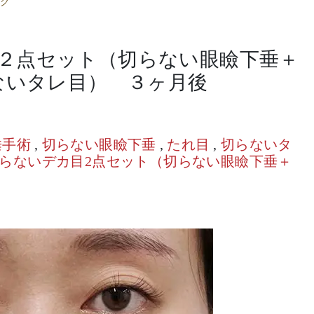
グ
２点セット（切らない眼瞼下垂＋
ないタレ目） ３ヶ月後
垂手術
,
切らない眼瞼下垂
,
たれ目
,
切らないタ
らないデカ目2点セット（切らない眼瞼下垂＋