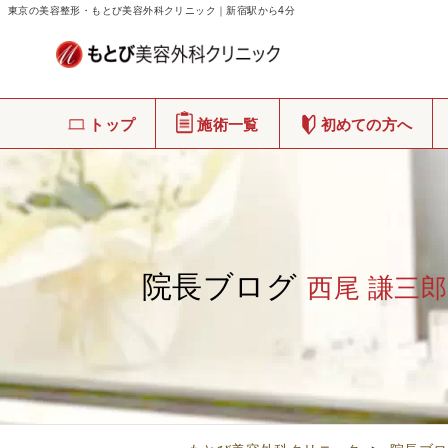
東京の美容整形・もとび美容外科クリニック｜新宿駅から4分
トップ
施術一覧
初めての方へ
院長ブログ
西尾 謙三郎