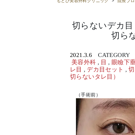
もとび美容外科クリニック
>
院長ブロ
切らないデカ目
切ら
2021.3.6
CATEGORY
美容外科
,
目
,
眼瞼下
レ目
,
デカ目セット
,
切
切らないタレ目）
（手術前）