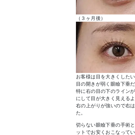
（３ヶ月後）
お客様は目を大きくした
目の開きが弱く眼瞼下垂
特に右の目の下のライン
にして目が大きく見える
右の上がりが強いので右
た。
切らない眼瞼下垂の手術
ットでお安くおこなって