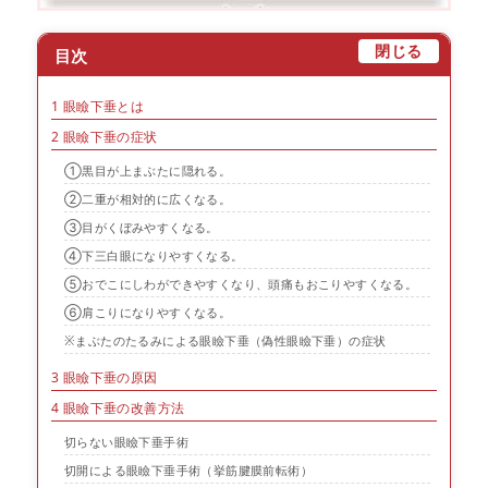
[
]
閉じる
目次
1
眼瞼下垂とは
2
眼瞼下垂の症状
①黒目が上まぶたに隠れる。
②二重が相対的に広くなる。
③目がくぼみやすくなる。
④下三白眼になりやすくなる。
⑤おでこにしわができやすくなり、頭痛もおこりやすくなる。
⑥肩こりになりやすくなる。
※まぶたのたるみによる眼瞼下垂（偽性眼瞼下垂）の症状
3
眼瞼下垂の原因
4
眼瞼下垂の改善方法
切らない眼瞼下垂手術
切開による眼瞼下垂手術（挙筋腱膜前転術）