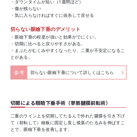
・ダウンタイムが短い（1週間ほど）
・傷が残らない
・気に入らなければすぐに抜糸して戻せる
切らない眼瞼下垂のデメリット
・眼瞼下垂の程度が強いと効果がでにくい。
・切開に比べると戻りやすさがある。
・まぶたがむくみやすくなったり、二重が不安定になるこ
とがある。
参考
切らない眼瞼下垂について詳しくはこちら
切開による眼瞼下垂手術（挙筋腱膜前転術）
二重のライン上を切開してたるんで外れた腱膜を引き下げ
て（前転して）瞼板に固定し直し後葉のたるみを伸ばすこ
とで、眼瞼下垂を改善します。