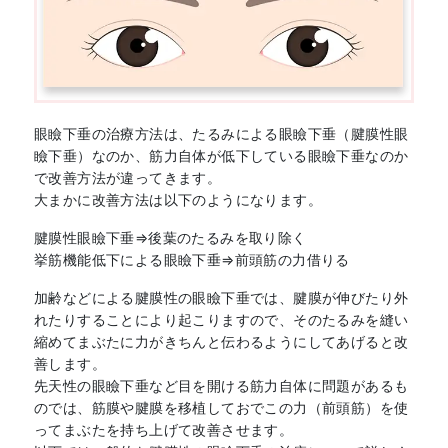
眼瞼下垂の治療方法は、たるみによる眼瞼下垂（腱膜性眼
瞼下垂）なのか、筋力自体が低下している眼瞼下垂なのか
で改善方法が違ってきます。
大まかに改善方法は以下のようになります。
腱膜性眼瞼下垂⇒後葉のたるみを取り除く
挙筋機能低下による眼瞼下垂⇒前頭筋の力借りる
加齢などによる腱膜性の眼瞼下垂では、腱膜が伸びたり外
れたりすることにより起こりますので、そのたるみを縫い
縮めてまぶたに力がきちんと伝わるようにしてあげると改
善します。
先天性の眼瞼下垂など目を開ける筋力自体に問題があるも
のでは、筋膜や腱膜を移植しておでこの力（前頭筋）を使
ってまぶたを持ち上げて改善させます。