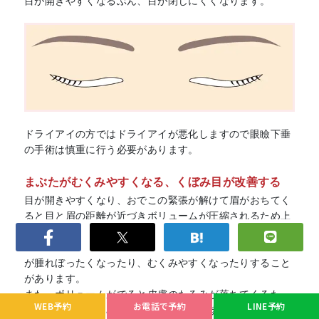
目が開きやすくなるぶん、目が閉じにくくなります。
ドライアイの方ではドライアイが悪化しますので眼瞼下垂
の手術は慎重に行う必要があります。
まぶたがむくみやすくなる、くぼみ目が改善する
目が開きやすくなり、おでこの緊張が解けて眉がおちてく
ると目と眉の距離が近づきボリュームが圧縮されるため上
まぶたのボリュームが増えます。
くぼみ目の方は改善しますが、まぶたの厚い方ではまぶた
が腫れぼったくなったり、むくみやすくなったりすること
があります。
また、ボリュームがでると皮膚のたるみが落ちてくるた
WEB予約
お電話で予約
LINE予約
め、まぶたのたるみを感じやすくなります。