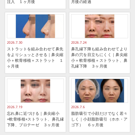
注入 １ヶ月後
月後の経過
2026.7.30
2026.7.24
ストラットを組み合わせて鼻先
鼻孔縁下降も組み合わせてより
をよりシュッとさせる｜鼻尖縮
鼻の穴を目立ちにくく｜鼻尖縮
小＋軟骨移植＋ストラット １
小＋軟骨移植＋ストラット、鼻
ヶ月後
孔縁下降 ３ヶ月後
2026.7.19
2026.7.6
忘れ鼻に近づける｜鼻尖縮小
脂肪吸引で小顔だけでなく若々
+軟骨移植+ストラット、鼻孔縁
しく｜小顔脂肪吸引（ホホ・ア
下降、プロテーゼ ３ヶ月後
ゴ下） ６ヶ月後