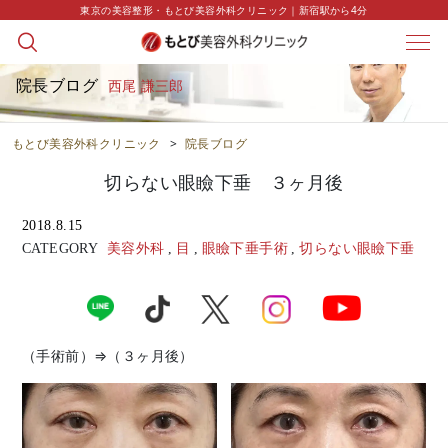
東京の美容整形・もとび美容外科クリニック｜新宿駅から4分
院長ブログ
西尾 謙三郎
もとび美容外科クリニック
>
院長ブログ
切らない眼瞼下垂 ３ヶ月後
2018.8.15
CATEGORY
美容外科
,
目
,
眼瞼下垂手術
,
切らない眼瞼下垂
（手術前）⇒（３ヶ月後）