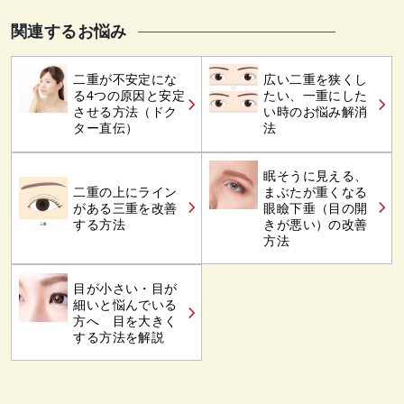
関連するお悩み
二重が不安定にな
広い二重を狭くし
る4つの原因と安定
たい、一重にした
させる方法（ドク
い時のお悩み解消
ター直伝）
法
眠そうに見える、
二重の上にライン
まぶたが重くなる
がある三重を改善
眼瞼下垂（目の開
する方法
きが悪い）の改善
方法
目が小さい・目が
細いと悩んでいる
方へ 目を大きく
する方法を解説