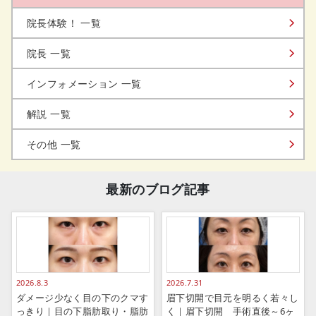
院長体験！ 一覧
院長 一覧
インフォメーション 一覧
解説 一覧
その他 一覧
最新のブログ記事
2026.8.3
2026.7.31
ダメージ少なく目の下のクマす
眉下切開で目元を明るく若々し
っきり｜目の下脂肪取り・脂肪
く｜眉下切開 手術直後～6ヶ