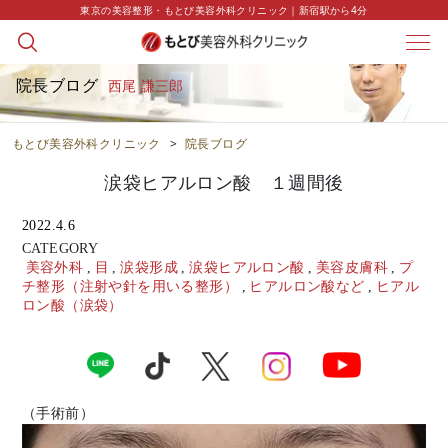
東京の美容整形・もとび美容外科クリニック｜新宿駅から4分
院長ブログ
西尾 謙三郎
もとび美容外科クリニック
>
院長ブログ
涙袋ヒアルロン酸 １週間後
2022.4.6
CATEGORY
美容外科
,
目
,
涙袋形成
,
涙袋ヒアルロン酸
,
美容皮膚科
,
プ
チ整形（注射や針を用いる整形）
,
ヒアルロン酸など
,
ヒアル
ロン酸（涙袋）
（手術前）