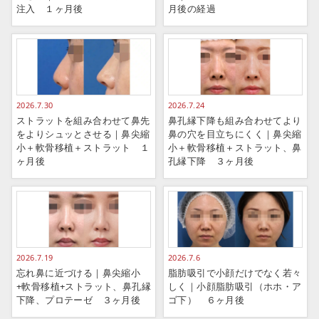
注入 １ヶ月後
月後の経過
2026.7.30
2026.7.24
ストラットを組み合わせて鼻先
鼻孔縁下降も組み合わせてより
をよりシュッとさせる｜鼻尖縮
鼻の穴を目立ちにくく｜鼻尖縮
小＋軟骨移植＋ストラット １
小＋軟骨移植＋ストラット、鼻
ヶ月後
孔縁下降 ３ヶ月後
2026.7.19
2026.7.6
忘れ鼻に近づける｜鼻尖縮小
脂肪吸引で小顔だけでなく若々
+軟骨移植+ストラット、鼻孔縁
しく｜小顔脂肪吸引（ホホ・ア
下降、プロテーゼ ３ヶ月後
ゴ下） ６ヶ月後