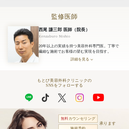
監修医師
西尾 謙三郎 医師（院長）
Kenzaburo Nishio
20年以上の実績を持つ美容外科専門医。丁寧で
繊細な施術でお客様の望む実現を目指す。
詳細を見る
もとび美容外科クリニックの
SNSをフォローする
無料
カウンセリング
承ります
施術予約