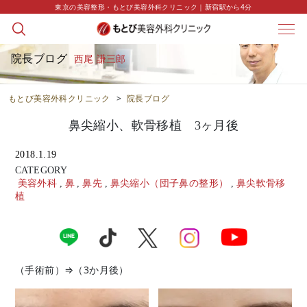
東京の美容整形・もとび美容外科クリニック｜新宿駅から4分
院長ブログ
西尾 謙三郎
もとび美容外科クリニック
>
院長ブログ
鼻尖縮小、軟骨移植 3ヶ月後
2018.1.19
CATEGORY
美容外科
,
鼻
,
鼻先
,
鼻尖縮小（団子鼻の整形）
,
鼻尖軟骨移
植
（手術前）⇒（3か月後）