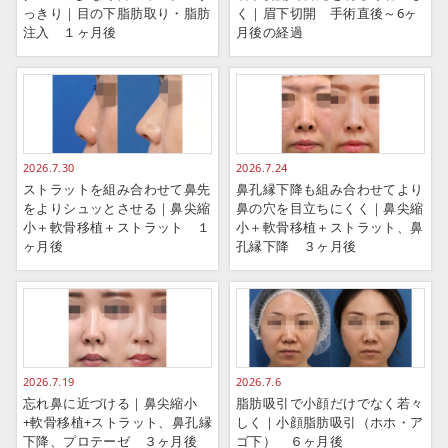
っきり｜目の下脂肪取り・脂肪
く｜眉下切開 手術直後～6ヶ
注入 １ヶ月後
月後の経過
2026.7.30
2026.7.24
ストラットを組み合わせて鼻先
鼻孔縁下降も組み合わせてより
をよりシュッとさせる｜鼻尖縮
鼻の穴を目立ちにくく｜鼻尖縮
小＋軟骨移植＋ストラット １
小＋軟骨移植＋ストラット、鼻
ヶ月後
孔縁下降 ３ヶ月後
2026.7.19
2026.7.6
忘れ鼻に近づける｜鼻尖縮小
脂肪吸引で小顔だけでなく若々
+軟骨移植+ストラット、鼻孔縁
しく｜小顔脂肪吸引（ホホ・ア
下降、プロテーゼ ３ヶ月後
ゴ下） ６ヶ月後