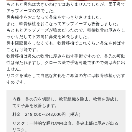
もともと鼻先は大きいわけではありませんでしたが、団子鼻で
アップノーズの方でした。
鼻尖縮小をおこなって鼻先をすっきりさせました。
また、軟骨移植をおこなってアップノーズも改善しました。
もともとアップノーズが強めだったので、移植軟骨の厚みをし
っかりだして下方向に鼻先を延長しました。
鼻中隔延長をしなくても、軟骨移植でこれくらい鼻先を伸ばす
ことは可能です。
軟骨移植は鼻先の軟骨に厚みを出す手術ですので、鼻先の可動
性は保たれますし、クローズ法で手術可能ですので傷は表に出
ません。
リスクを減らして自然な変化をご希望の方には軟骨移植がおす
すめです。
内容：鼻の穴を切開し、軟部組織を除去、軟骨を形成し
て団子鼻を改善します。
料金：218,000～248,000円（税込）
リスク：一時的な腫れや内出血。鼻尖上部に厚みが出る
リスク。