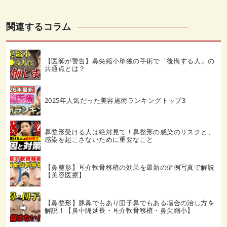
関連するコラム
【医師が警告】鼻尖縮小単独の手術で「後悔する人」の
共通点とは？
2025年人気だった美容施術ランキングトップ3
鼻整形受ける人は絶対見て！鼻整形の感染のリスクと、
感染を起こさないために重要なこと
【鼻整形】耳介軟骨移植の効果を最新の症例写真で解説
【美容医療】
【鼻整形】豚鼻でもあり団子鼻でもある場合の治し方を
解説！【鼻中隔延長・耳介軟骨移植・鼻尖縮小】