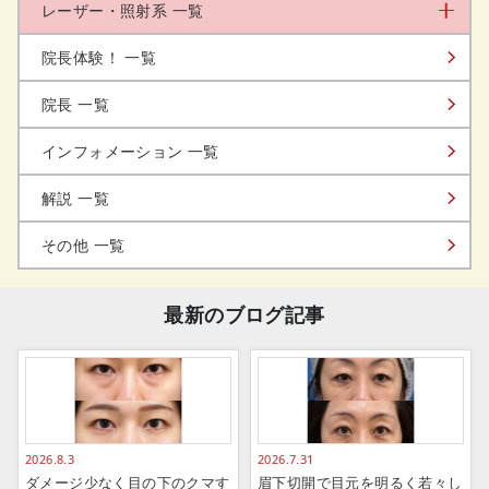
レーザー・照射系 一覧
院長体験！ 一覧
院長 一覧
インフォメーション 一覧
解説 一覧
その他 一覧
最新のブログ記事
2026.8.3
2026.7.31
ダメージ少なく目の下のクマす
眉下切開で目元を明るく若々し