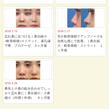
2026.7.19
2026.5.27
忘れ鼻に近づける｜鼻尖縮小
耳介軟骨移植でアップノーズを
+軟骨移植+ストラット、鼻孔縁
自然な感じで改善。｜鼻尖縮
下降、プロテーゼ ３ヶ月後
小・軟骨移植・ストラット １
ヶ月後
2026.4.28
鼻先と小鼻の組み合わせでしっ
かり忘れ鼻に｜鼻尖縮小・小鼻
縮小（内側＋外側） ６ヶ月後