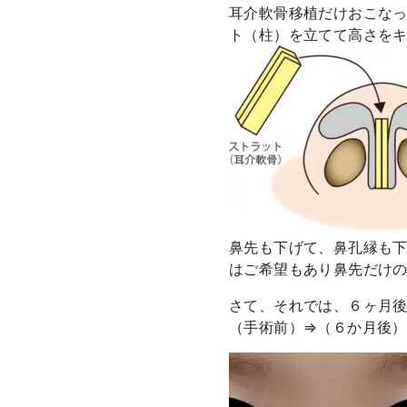
耳介軟骨移植だけおこな
ト（柱）を立てて高さを
鼻先も下げて、鼻孔縁も
はご希望もあり鼻先だけ
さて、それでは、６ヶ月
（手術前）⇒（６か月後）