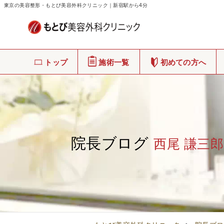
東京の美容整形・もとび美容外科クリニック｜新宿駅から4分
トップ
施術一覧
初めての方へ
院長ブログ
西尾 謙三郎