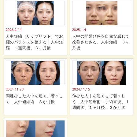
2026.2.14
2025.1.4
人中短縮（リップリフト）でお
人中の間延び感を自然な感じで
顔のバランスを整える｜人中短
改善させさる。人中短縮 ３ヶ
縮 １週間後、３ヶ月後
月後
2024.11.23
2024.11.15
間延びした人中を短く、若々し
伸びた人中を短くして若々し
く 人中短縮術 ３か月後
く 人中短縮術 手術直後、１
週間後、１ヶ月後、３か月後