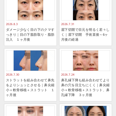
2026.8.3
2026.7.31
ダメージ少なく目の下のクマす
眉下切開で目元を明るく若々し
っきり｜目の下脂肪取り・脂肪
く｜眉下切開 手術直後～6ヶ
注入 １ヶ月後
月後の経過
2026.7.30
2026.7.24
ストラットを組み合わせて鼻先
鼻孔縁下降も組み合わせてより
をよりシュッとさせる｜鼻尖縮
鼻の穴を目立ちにくく｜鼻尖縮
小＋軟骨移植＋ストラット １
小＋軟骨移植＋ストラット、鼻
ヶ月後
孔縁下降 ３ヶ月後