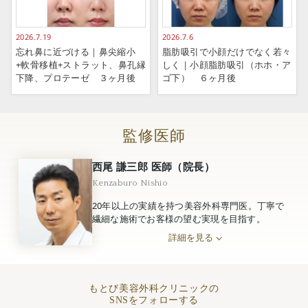
2026.7.19
2026.7.6
忘れ鼻に近づける｜鼻尖縮小
脂肪吸引で小顔だけでなく若々
+軟骨移植+ストラット、鼻孔縁
しく｜小顔脂肪吸引（ホホ・ア
下降、プロテーゼ ３ヶ月後
ゴ下） ６ヶ月後
監修医師
西尾 謙三郎 医師（院長）
Kenzaburo Nishio
20年以上の実績を持つ美容外科専門医。丁寧で
繊細な施術でお客様の望む実現を目指す。
詳細を見る
もとび美容外科クリニックの
SNSをフォローする