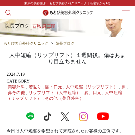
東京の美容整形・もとび美容外科クリニック｜新宿駅から4分
院長ブログ
西尾 謙三郎
もとび美容外科クリニック
>
院長ブログ
人中短縮（リップリフト）１週間後。傷はあま
り目立ちません
2024.7.19
CATEGORY
美容外科
,
若返り
,
唇・口元
,
人中短縮（リップリフト）
,
鼻
,
鼻その他
,
リップリフト（人中短縮）
,
唇、口元
,
人中短縮
（リップリフト）
,
その他（美容外科）
今日は人中短縮を希望されて来院されたお客様の症例です。