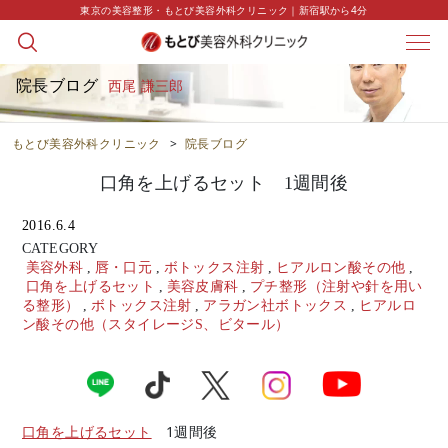
東京の美容整形・もとび美容外科クリニック｜新宿駅から4分
院長ブログ
西尾 謙三郎
もとび美容外科クリニック
>
院長ブログ
口角を上げるセット 1週間後
2016.6.4
CATEGORY
美容外科
,
唇・口元
,
ボトックス注射
,
ヒアルロン酸その他
,
口角を上げるセット
,
美容皮膚科
,
プチ整形（注射や針を用い
る整形）
,
ボトックス注射
,
アラガン社ボトックス
,
ヒアルロ
ン酸その他（スタイレージS、ビタール）
口角を上げるセット
1週間後