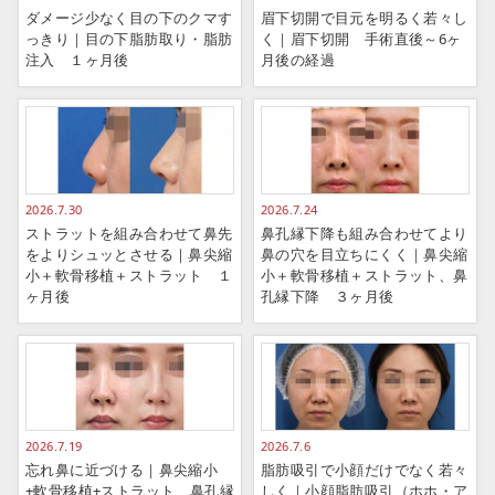
ダメージ少なく目の下のクマす
眉下切開で目元を明るく若々し
っきり｜目の下脂肪取り・脂肪
く｜眉下切開 手術直後～6ヶ
注入 １ヶ月後
月後の経過
2026.7.30
2026.7.24
ストラットを組み合わせて鼻先
鼻孔縁下降も組み合わせてより
をよりシュッとさせる｜鼻尖縮
鼻の穴を目立ちにくく｜鼻尖縮
小＋軟骨移植＋ストラット １
小＋軟骨移植＋ストラット、鼻
ヶ月後
孔縁下降 ３ヶ月後
2026.7.19
2026.7.6
忘れ鼻に近づける｜鼻尖縮小
脂肪吸引で小顔だけでなく若々
+軟骨移植+ストラット、鼻孔縁
しく｜小顔脂肪吸引（ホホ・ア