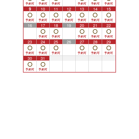
黄金の松ぼっくり！
9
10
11
12
13
14
15
素敵なアクセント。クリスマスぽいですね。
ブログでお花の紹介して見てくれる人はいるのだろうか、、、
16
17
18
19
20
21
22
という感じですが、 私はお花は全くの素人ですので実は少し
でもお花の名前の覚えようとブログに書かせていただいていま
す。。。
23
24
25
26
27
28
29
さて、そんなもとびにもサンタがやってきました！
30
31
1
2
3
4
5