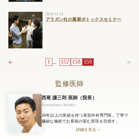
2014.11.22
アラガン社の最新ボトックスセミナー
←
…
→
1
157
158
159
監修医師
西尾 謙三郎 医師（院長）
Kenzaburo Nishio
20年以上の実績を持つ美容外科専門医。丁寧で
繊細な施術でお客様の望む実現を目指す。
詳細を見る