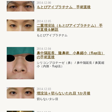
2014.12.06
もとびアイプラチナム 手術直後
2014.12.05
二重埋没法（もとびアイプラチナム） 手
術直後＆解説
もとびアイプラチナム
2014.12.04
鼻中隔延長、隆鼻術、小鼻縮小（flap法）
の手術直後
シリコンプロテーゼ（鼻）
/
鼻中隔延長
/
鼻翼縮
小（内側・flap法）
2014.12.03
埋没法＋切らないたれ目 1か月後
切らないタレ目