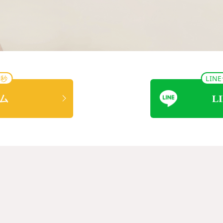
0秒
LI
ム
L