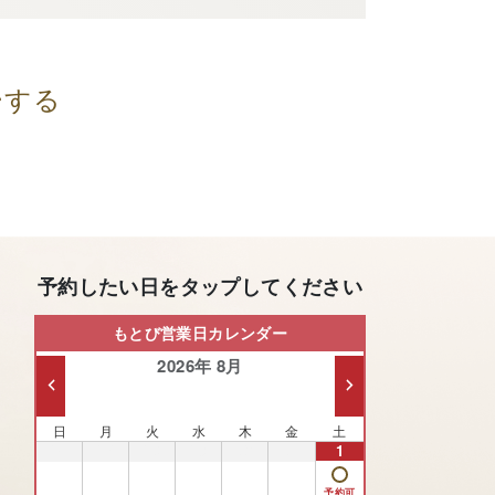
ーする
予約したい日をタップしてください
もとび営業日カレンダー
2026年 8月
日
月
火
水
木
金
土
26
27
28
29
30
31
1