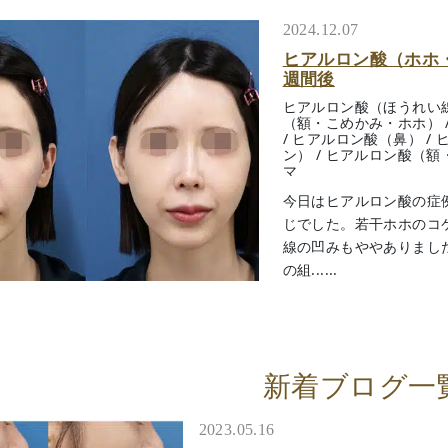
2024.12.07
ヒアルロン酸（ホホ
週間後
ヒアルロン酸（ほうれい
（額・こめかみ・ホホ）
/
ヒアルロン酸（鼻）
/
ン）
/
ヒアルロン酸（額
マ
今日はヒアルロン酸の症
じでした。若干ホホのコ
線の凹みもややありまし
の組......
新着ブログ一
2023.05.16