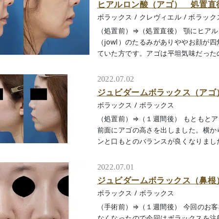
ヒアルロン酸（アゴ） 処置直
ボラックス
/
クレヴィエル
/
ボラック
（処置前）⇒（処置直後） 顎にヒア
（jowl）のたるみがありややお顔が
ていた方です。アゴは平坦気味だったので、
2022.07.02
ジュビダームボラックス（アゴ
ボラックス
/
ボラックス
（処置前）⇒（１週間後） もともと
前面にアゴの高さを出しました。横か
ンと口もとのバランスが良くなりましたね。
2022.07.01
ジュビダームボラックス（鼻根
ボラックス
/
ボラックス
（手術前）⇒（１週間後） 今回のお
なくなったので今回はボラックスを注