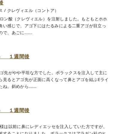
後
ス
/
クレヴィエル（コントア）
ルロン酸（クレヴィエル）を注射しました。もともとホホ
四角い感じで、アゴ下にはたるみによる二重アゴが目立っ
あごに......
） １週間後
アゴ先がやや平坦な方でした。ボラックスを注入して主に
ら見るとアゴ先が正面に高くなって鼻とアゴを結ぶEライ
斜めから......
） １週間後
客様は以前に鼻にレディエッセを注入していた方ですが、
射することになりました。ボラックスはアラガン社のヒ