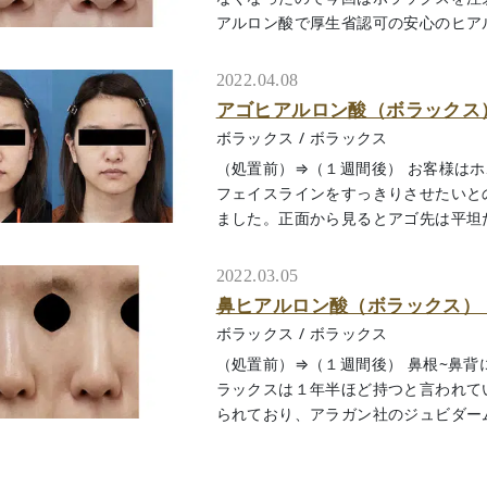
アルロン酸で厚生省認可の安心のヒアルロン
2022.04.08
アゴヒアルロン酸（ボラックス
ボラックス
/
ボラックス
（処置前）⇒（１週間後） お客様は
フェイスラインをすっきりさせたいと
ました。正面から見るとアゴ先は平坦だった
2022.03.05
鼻ヒアルロン酸（ボラックス）
ボラックス
/
ボラックス
（処置前）⇒（１週間後） 鼻根~鼻
ラックスは１年半ほど持つと言われて
られており、アラガン社のジュビダームシリ