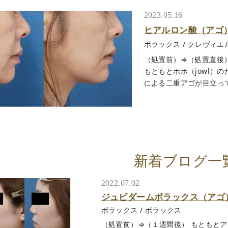
2023.05.16
ヒアルロン酸（アゴ
ボラックス
/
クレヴィエ
（処置前）⇒（処置直後
もともとホホ（jowl）
による二重アゴが目立って
新着ブログ一
2022.07.02
ジュビダームボラックス（アゴ
ボラックス
/
ボラックス
（処置前）⇒（１週間後） もともと