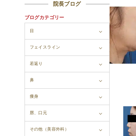
院長ブログ
ブログカテゴリー
目
フェイスライン
若返り
鼻
痩身
唇、口元
その他（美容外科）