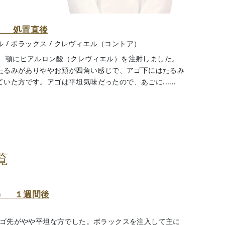
） 処置直後
ル
/
ボラックス
/
クレヴィエル（コントア）
） 顎にヒアルロン酸（クレヴィエル）を注射しました。
のたるみがありややお顔が四角い感じで、アゴ下にはたるみ
いた方です。アゴは平坦気味だったので、あごに......
覧
） １週間後
アゴ先がやや平坦な方でした。ボラックスを注入して主に