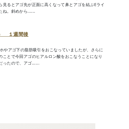
ら見るとアゴ先が正面に高くなって鼻とアゴを結ぶEライ
斜めから......
） １週間後
ホホやアゴ下の脂肪吸引をおこなっていましたが、さらに
のことで今回アゴのヒアルロン酸をおこなうことになり
ので、アゴ......