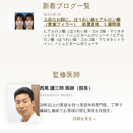
新着ブログ一覧
2024.08.10
上品なお顔に。ほうれい線ヒアルロン酸
（貴族フィラー） 処置直後、１週間後
ヒアルロン酸（ほうれい線・ゴルゴ線・マリオネ
ットライン）
/
ジュビダームボリューマ
/
ヒアル
ロン酸（ほうれい線・ゴルゴ線・マリオネットラ
イン）
/
ジュビダームボリューマ
監修医師
西尾 謙三郎 医師（院長）
Kenzaburo Nishio
20年以上の実績を持つ美容外科専門医。丁寧で
繊細な施術でお客様の望む実現を目指す。
詳細を見る