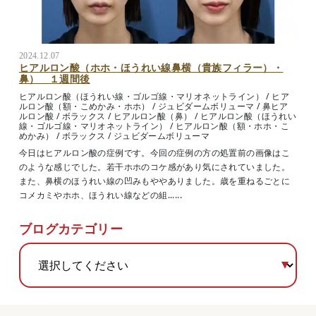
2024.12.07
ヒアルロン酸（ホホ・ほうれい線鼻横（貴族フィラー）・
鼻） １週間後
ヒアルロン酸（ほうれい線・ゴルゴ線・マリオネットライン）
/
ヒア
ルロン酸（額・こめかみ・ホホ）
/
ジュビダームボリューマ
/
鼻ヒア
ルロン酸
/
ボラックス
/
ヒアルロン酸（鼻）
/
ヒアルロン酸（ほうれい
線・ゴルゴ線・マリオネットライン）
/
ヒアルロン酸（額・ホホ・こ
めかみ）
/
ボラックス
/
ジュビダームボリューマ
今日はヒアルロン酸の症例です。今回の症例の方の処置前の画像はこ
のような感じでした。若干ホホのコケ感があり気にされていました。
また、鼻横のほうれい線の凹みもややありました。歳を重ねるごとに
コメカミやホホ、ほうれい線などの組......
ブログカテゴリー