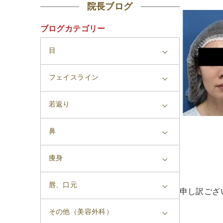
院長ブログ
ブログカテゴリー
目
フェイスライン
若返り
鼻
痩身
唇、口元
申し訳ござ
その他（美容外科）