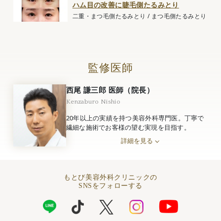
ハム目の改善に睫毛側たるみとり
二重・まつ毛側たるみとり
/
まつ毛側たるみとり
監修医師
西尾 謙三郎 医師（院長）
Kenzaburo Nishio
20年以上の実績を持つ美容外科専門医。丁寧で
繊細な施術でお客様の望む実現を目指す。
詳細を見る
もとび美容外科クリニックの
SNSをフォローする