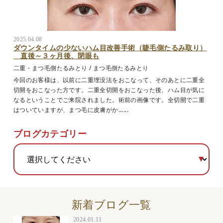
2025.04.08
ダウンタイムの少ないハム目改善手術（睫毛側たるみ取り）
直後～３ヶ月後、閉眼も
二重・まつ毛側たるみとり
/
まつ毛側たるみとり
今回のお客様は、以前に二重埋没法をおこなって、そのあとに二重全
切開をおこなった方です。二重全切開をおこなった後、ハム目が気に
なるということでご来院されました。術前の画像です。全切開で二重
はついていますが、まつ毛に皮膚がか......
ブログカテゴリー
新着ブログ一覧
2024.01.11