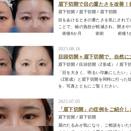
眉下切開で目の重たさを改善！
眉下切開
/
眉下切開
/
眉下切開
目をあけるときの重たさを気にされて
ことで、瞼の負担が軽減され、
術後6か月 術前 術後1か月 .
2025.08.16
目頭切開＋眉下切開で、自然に
眉下切開
/
目頭切開（Z形成）
/
眉下
「目を大きく、明るい印象にしたい」
（Z形成）と眉下切開を同時に行った
を、写真とともにご覧ください。 術
2025.07.05
「眉下切開」の症例をご紹介し
眉下切開
/
眉下切開
眉のたるみが気になり、ご相談をいた