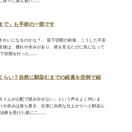
に落ち着い......
まで」も手術の一部です
きれいになるのかな？」 眉下切開の術後、こうした不安
直後は、腫れや赤みがあり、鏡を見るたびに気になって
開を行った......
くらい？自然に馴染むまでの経過を症例で紹
タイムが心配で踏み出せない」という声をよく伺いま
れや赤みは落ち着き、次第に自然な仕上がりへと馴染ん
を受けた後に二......