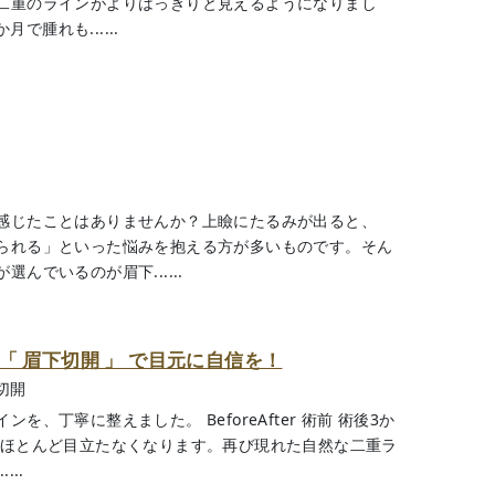
二重のラインがよりはっきりと見えるようになりまし
で腫れも......
感じたことはありませんか？上瞼にたるみが出ると、
られる」といった悩みを抱える方が多いものです。そん
んでいるのが眉下......
「 眉下切開 」 で目元に自信を！
切開
、丁寧に整えました。 BeforeAfter 術前 術後3か
、ほとんど目立たなくなります。再び現れた自然な二重ラ
..