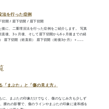
没法を行った症例
下切開
/
眉下切開
/
眉下切開
た後に、二重埋没法を行った症例をご紹介します。 写真
術直後、3ヶ月後、そして眉下切開から6ヶ月後までの経
 眉下切開（術直前） 眉下切開（術後3か月）＋......
覧
る「まぶた」と「傷の見え方」
もに、まぶたの印象だけでなく、傷のなじみ方も少しず
は、腫れの影響で、傷のラインやまぶたの印象に違和感を