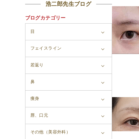
浩二郎先生ブログ
ブログカテゴリー
目
フェイスライン
若返り
鼻
痩身
唇、口元
その他（美容外科）