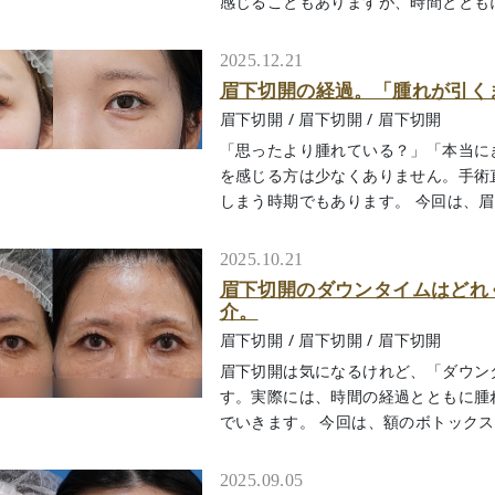
感じることもありますが、時間とともに徐々
2025.12.21
眉下切開の経過。「腫れが引く
眉下切開
/
眉下切開
/
眉下切開
「思ったより腫れている？」「本当に
を感じる方は少なくありません。手術
しまう時期でもあります。 今回は、眉下切
2025.10.21
眉下切開のダウンタイムはどれ
介。
眉下切開
/
眉下切開
/
眉下切開
眉下切開は気になるけれど、「ダウン
す。実際には、時間の経過とともに腫
でいきます。 今回は、額のボトックス治療
2025.09.05