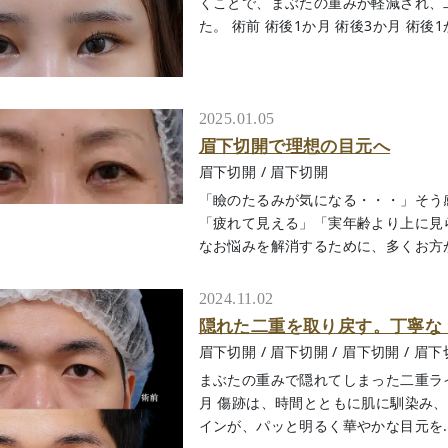
くことで、まぶたの重みが軽減され、
た。 術前 術後1か月 術後3か月 術後1か月
2025.01.05
眉下切開で理想の目元へ
眉下切開
/
眉下切開
「瞼のたるみが気になる・・・」そう
「疲れて見える」「実年齢より上に見
なお悩みを解消するために、多くお方が選
2024.11.02
隠れた二重を取り戻す。丁寧な 
眉下切開
/
眉下切開
/
眉下切開
/
眉下
まぶたの重みで隠れてしまった二重ラインを
月 傷跡は、時間とともに肌に馴染み
インが、パッと明るく華やかな目元を....