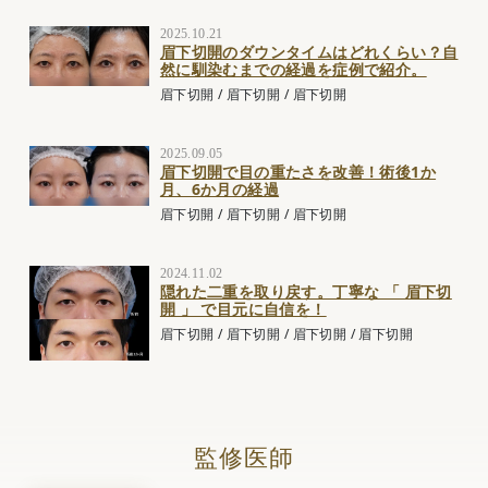
2025.10.21
眉下切開のダウンタイムはどれくらい？自
然に馴染むまでの経過を症例で紹介。
眉下切開
/
眉下切開
/
眉下切開
2025.09.05
眉下切開で目の重たさを改善！術後1か
月、6か月の経過
眉下切開
/
眉下切開
/
眉下切開
2024.11.02
隠れた二重を取り戻す。丁寧な 「 眉下切
開 」 で目元に自信を！
眉下切開
/
眉下切開
/
眉下切開
/
眉下切開
監修医師