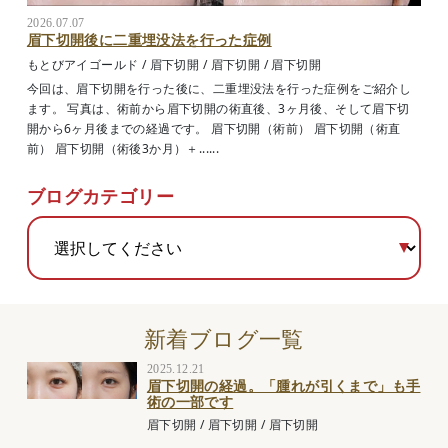
2026.07.07
眉下切開後に二重埋没法を行った症例
もとびアイゴールド
/
眉下切開
/
眉下切開
/
眉下切開
今回は、眉下切開を行った後に、二重埋没法を行った症例をご紹介し
ます。 写真は、術前から眉下切開の術直後、3ヶ月後、そして眉下切
開から6ヶ月後までの経過です。 眉下切開（術前） 眉下切開（術直
前） 眉下切開（術後3か月）＋......
ブログカテゴリー
新着ブログ一覧
2025.12.21
眉下切開の経過。「腫れが引くまで」も手
術の一部です
眉下切開
/
眉下切開
/
眉下切開