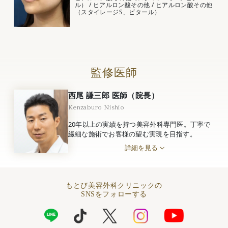
ル）
/
ヒアルロン酸その他
/
ヒアルロン酸その他
（スタイレージS、ビタール）
監修医師
西尾 謙三郎 医師（院長）
Kenzaburo Nishio
20年以上の実績を持つ美容外科専門医。丁寧で
繊細な施術でお客様の望む実現を目指す。
詳細を見る
もとび美容外科クリニックの
SNSをフォローする