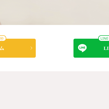
0秒
LI
ム
L