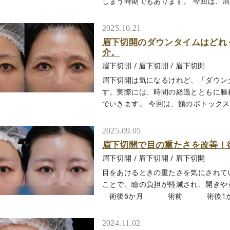
しまう時期でもあります。 今回は、眉下切
2025.10.21
眉下切開のダウンタイムはどれ
介。
眉下切開
/
眉下切開
/
眉下切開
眉下切開は気になるけれど、「ダウン
す。実際には、時間の経過とともに腫
でいきます。 今回は、額のボトックス治療
2025.09.05
眉下切開で目の重たさを改善！
眉下切開
/
眉下切開
/
眉下切開
目をあけるときの重たさを気にされて
ことで、瞼の負担が軽減され、
術後6か月 術前 術後1か月 .
2024.11.02