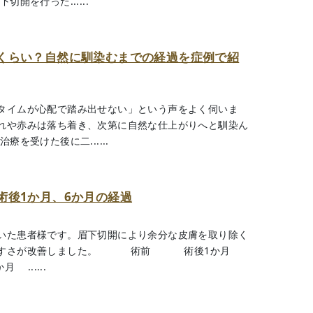
開を行った......
くらい？自然に馴染むまでの経過を症例で紹
タイムが心配で踏み出せない」という声をよく伺いま
れや赤みは落ち着き、次第に自然な仕上がりへと馴染ん
を受けた後に二......
術後1か月、6か月の経過
いた患者様です。眉下切開により余分な皮膚を取り除く
開きやすさが改善しました。 術前 術後1か月
.....