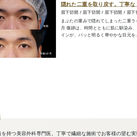
隠れた二重を取り戻す。丁寧な 
眉下切開
/
眉下切開
/
眉下切開
/
眉下
まぶたの重みで隠れてしまった二重ラインを
月 傷跡は、時間とともに肌に馴染み
インが、パッと明るく華やかな目元を....
師
績を持つ美容外科専門医。丁寧で繊細な施術でお客様の望む実