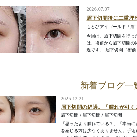
2026.07.07
眉下切開後に二重埋
もとびアイゴールド
/
眉
今回は、眉下切開を行っ
は、術前から眉下切開の
過です。 眉下切開（術前）
新着ブログ一
2025.12.21
眉下切開の経過。「腫れが引く
眉下切開
/
眉下切開
/
眉下切開
「思ったより腫れている？」「本当に
を感じる方は少なくありません。手術