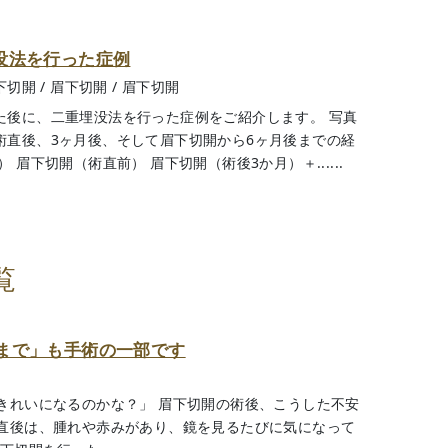
没法を行った症例
下切開
/
眉下切開
/
眉下切開
た後に、二重埋没法を行った症例をご紹介します。 写真
術直後、3ヶ月後、そして眉下切開から6ヶ月後までの経
 眉下切開（術直前） 眉下切開（術後3か月）＋......
覧
まで」も手術の一部です
きれいになるのかな？」 眉下切開の術後、こうした不安
直後は、腫れや赤みがあり、鏡を見るたびに気になって