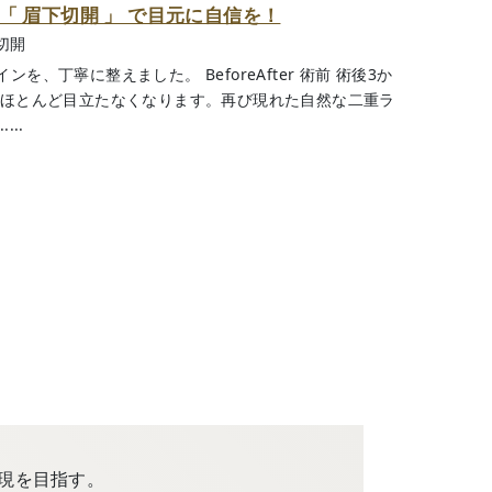
「 眉下切開 」 で目元に自信を！
切開
、丁寧に整えました。 BeforeAfter 術前 術後3か
、ほとんど目立たなくなります。再び現れた自然な二重ラ
..
現を目指す。