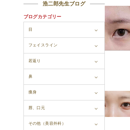
浩二郎先生ブログ
ブログカテゴリー
目
フェイスライン
若返り
鼻
痩身
唇、口元
その他（美容外科）