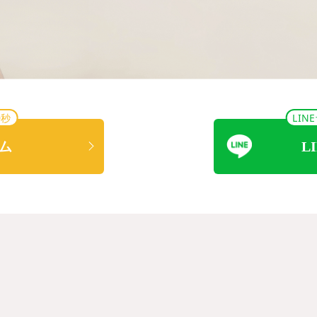
0秒
LI
ム
L