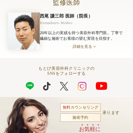
監修医師
西尾 謙三郎 医師（院長）
Kenzaburo Nishio
20年以上の実績を持つ美容外科専門医。丁寧で
繊細な施術でお客様の望む実現を目指す。
詳細を見る
もとび美容外科クリニックの
SNSをフォローする
無料
カウンセリング
承ります
施術予約
お気軽に