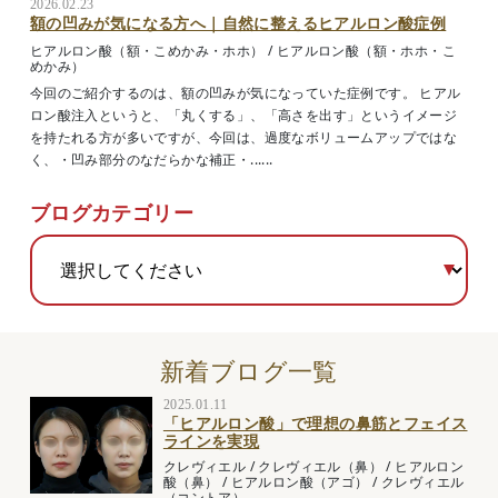
2026.02.23
額の凹みが気になる方へ｜自然に整えるヒアルロン酸症例
ヒアルロン酸（額・こめかみ・ホホ）
/
ヒアルロン酸（額・ホホ・こ
めかみ）
今回のご紹介するのは、額の凹みが気になっていた症例です。 ヒアル
ロン酸注入というと、「丸くする」、「高さを出す」というイメージ
を持たれる方が多いですが、今回は、過度なボリュームアップではな
く、・凹み部分のなだらかな補正・......
ブログカテゴリー
新着ブログ一覧
2025.01.11
「ヒアルロン酸」で理想の鼻筋とフェイス
ラインを実現
クレヴィエル
/
クレヴィエル（鼻）
/
ヒアルロン
酸（鼻）
/
ヒアルロン酸（アゴ）
/
クレヴィエル
（コントア）