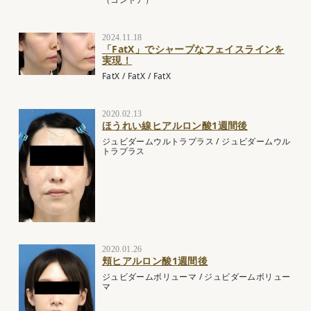
2024.11.18
「FatX」でシャープなフェイスラインを
実現！
FatX
/
FatX
/
FatX
2020.02.13
ほうれい線ヒアルロン酸1週間後
ジュビダームウルトラプラス
/
ジュビダームウル
トラプラス
2020.01.26
頬ヒアルロン酸1週間後
ジュビダームボリューマ
/
ジュビダームボリュー
マ