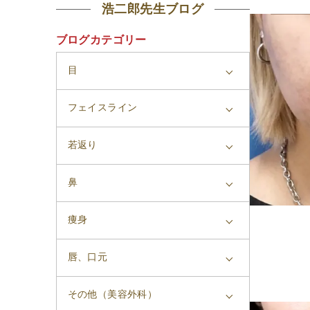
浩二郎先生ブログ
ブログカテゴリー
目
フェイスライン
若返り
鼻
痩身
唇、口元
その他（美容外科）