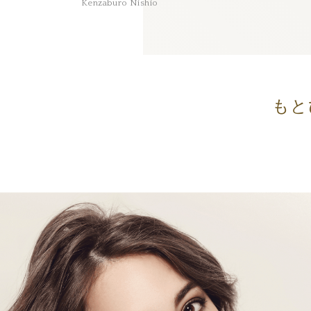
Kenzaburo Nishio
もと