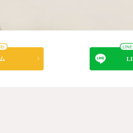
0秒
LI
ム
L