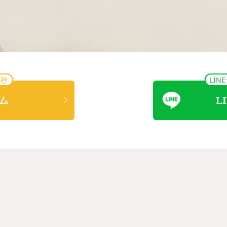
0秒
LI
ム
L