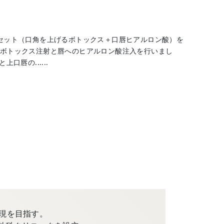
るセット（口角を上げるボトックス＋口唇ヒアルロン酸）を
のボトックス注射と唇へのヒアルロン酸注入を行いまし
口唇の......
現を目指す。