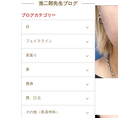
浩二郎先生ブログ
ブログカテゴリー
目
フェイスライン
若返り
鼻
痩身
唇、口元
その他（美容外科）