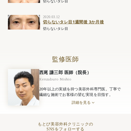
切らないタレ目
2020.03.12
切らないタレ目1週間後 3か月後
切らないタレ目
監修医師
西尾 謙三郎 医師（院長）
Kenzaburo Nishio
20年以上の実績を持つ美容外科専門医。丁寧で
繊細な施術でお客様の望む実現を目指す。
詳細を見る
もとび美容外科クリニックの
SNSをフォローする