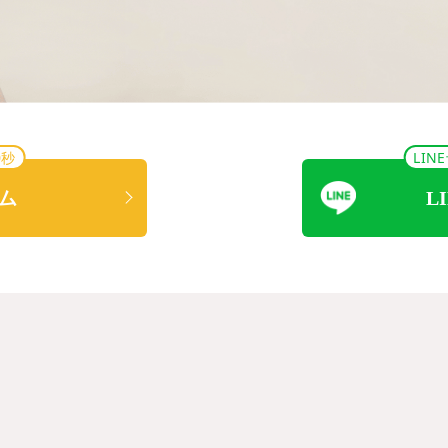
0秒
LI
ム
L