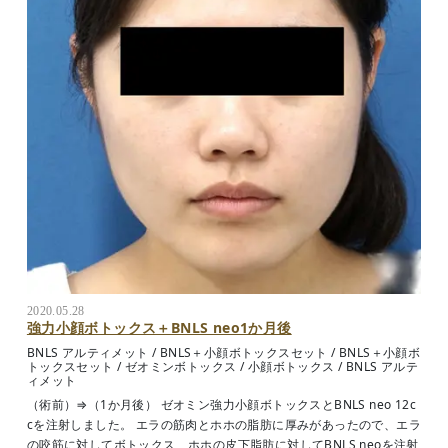
2020.05.28
強力小顔ボトックス＋BNLS neo1か月後
BNLS アルティメット
/
BNLS＋小顔ボトックスセット
/
BNLS＋小顔ボ
トックスセット
/
ゼオミンボトックス
/
小顔ボトックス
/
BNLS アルテ
ィメット
（術前）⇒（1か月後） ゼオミン強力小顔ボトックスとBNLS neo 12c
cを注射しました。 エラの筋肉とホホの脂肪に厚みがあったので、エラ
の咬筋に対してボトックス、ホホの皮下脂肪に対してBNLS neoを注射